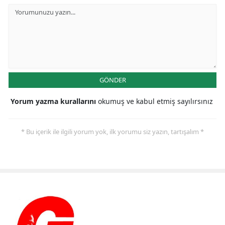
GÖNDER
Yorum yazma kurallarını
okumuş ve kabul etmiş sayılırsınız
* Bu içerik ile ilgili yorum yok, ilk yorumu siz yazın, tartışalım *