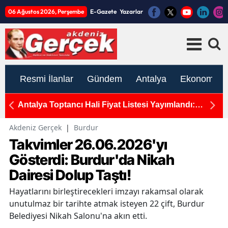
06 Ağustos 2026, Perşembe
E-Gazete
Yazarlar
Resmi İlanlar
Gündem
Antalya
Ekonomi
TBMM'de Kabul Edildi: Gazi ve Şehit Yakınlarının
E
Haklarında Yeni Dönem!
T
Akdeniz Gerçek
|
Burdur
Takvimler 26.06.2026'yı
Gösterdi: Burdur'da Nikah
Dairesi Dolup Taştı!
Hayatlarını birleştirecekleri imzayı rakamsal olarak
unutulmaz bir tarihte atmak isteyen 22 çift, Burdur
Belediyesi Nikah Salonu'na akın etti.