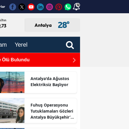
12
rlar
ltın
28
°
Antalya
,73
am
Yerel
e Ölü Bulundu
Demre ve Finike’de Gıda De
dı
Antalya'da Ağustos
Elektriksiz Başlıyor
Fuhuş Operasyonu
Tutuklamaları Gözleri
Antalya Büyükşehir’e
Çevirdi