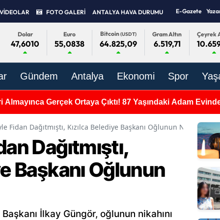
E-Gazete
Yaza
VİDEOLAR
FOTO GALERİ
ANTALYA HAVA DURUMU
Bitcoin
Dolar
Euro
Gram Altın
Çeyrek A
(USDT)
47,6010
55,0838
6.519,71
10.659
64.825,09
ar
Gündem
Antalya
Ekonomi
Spor
Yaş
ri Almayınca Gerçek Ortaya Çıktı! 87 Yaşındaki Adam Evind
le Fidan Dağıtmıştı, Kızılca Belediye Başkanı Oğlunun Nikahını Kıy
dan Dağıtmıştı,
iye Başkanı Oğlunun
 Başkanı İlkay Güngör, oğlunun nikahını