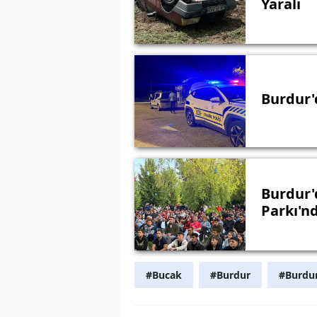
Yaralı
Burdur'
Burdur'
Parkı'n
#Bucak
#Burdur
#Burdur