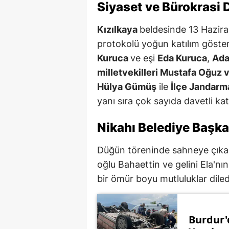
Siyaset ve Bürokrasi
Kızılkaya
beldesinde 13 Hazir
protokolü yoğun katılım göste
Kuruca
ve eşi
Eda Kuruca
,
Ada
milletvekilleri Mustafa Oğuz
Hülya Gümüş
ile
İlçe Jandarm
yanı sıra çok sayıda davetli katı
Nikahı Belediye Başka
Düğün töreninde sahneye çıkan
oğlu Bahaettin ve gelini Ela'nı
bir ömür boyu mutluluklar diled
Burdur'