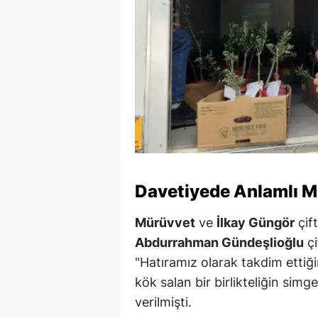
Davetiyede Anlamlı Mes
Mürüvvet
ve
İlkay Güngör
çif
Abdurrahman Gündeşlioğlu
çi
"Hatıramız olarak takdim ettiği
kök salan bir birlikteliğin simge
verilmişti.