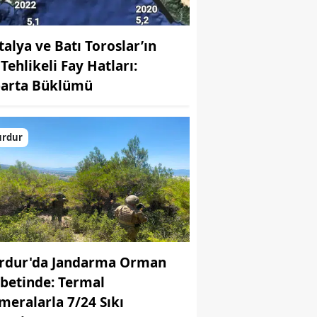
talya ve Batı Toroslar’ın
Tehlikeli Fay Hatları:
parta Büklümü
urdur
rdur'da Jandarma Orman
betinde: Termal
meralarla 7/24 Sıkı