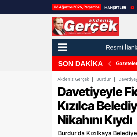
06 Ağustos 2026, Perşembe
MANŞETLER
Resmi İlanl
SON DAKİKA
er Sağanakla Serinleyecek: İlçe İlçe Hava
Gazetele
Akdeniz Gerçek
|
Burdur
|
Davetiyey
Davetiyeyle Fi
Kızılca Beled
Nikahını Kıydı
Burdur'da Kızılkaya Belediye