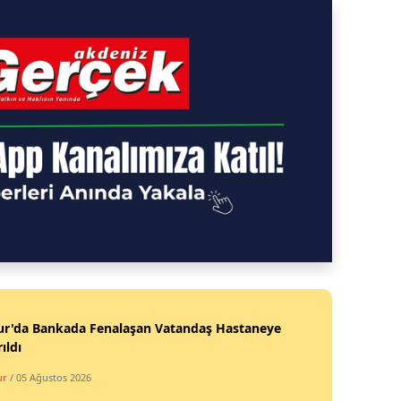
ur'da Bankada Fenalaşan Vatandaş Hastaneye
ıldı
ur
/ 05 Ağustos 2026