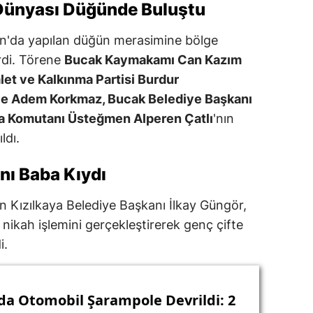
 Dünyası Düğünde Buluştu
an'da yapılan düğün merasimine bölge
rdi. Törene
Bucak Kaymakamı Can Kazım
let ve Kalkınma Partisi Burdur
 ve Adem Korkmaz, Bucak Belediye Başkanı
a Komutanı Üsteğmen Alperen Çatlı
'nın
ldı.
nı Baba Kıydı
 Kızılkaya Belediye Başkanı İlkay Güngör,
n nikah işlemini gerçekleştirerek genç çifte
i.
da Otomobil Şarampole Devrildi: 2