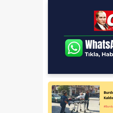
Burd
Kaldır
#Burd