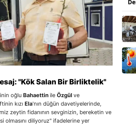
De
aj: "Kök Salan Bir Birliktelik"
tinin oğlu
Bahaettin
ile
Özgül
ve
ftinin kızı
Ela
'nın düğün davetiyelerinde,
miz zeytin fidanının sevginizin, bereketin ve
si olmasını diliyoruz" ifadelerine yer