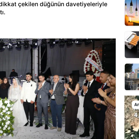
 dikkat çekilen düğünün davetiyeleriyle
tı.
An