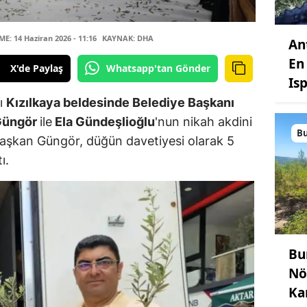
: 14 Haziran 2026 - 11:16
KAYNAK: DHA
An
En 
X'de Paylaş
Whatsapp'tan Gönder
Is
lı
Kızılkaya beldesinde Belediye Başkanı
 Güngör
ile
Ela Gündeşlioğlu
'nun nikah akdini
B
 Başkan Güngör, düğün davetiyesi olarak 5
ı.
Bu
Nö
Ka