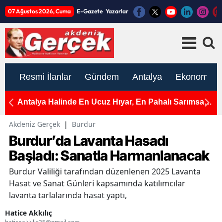
07 Ağustos 2026, Cuma
E-Gazete
Yazarlar
Resmi İlanlar
Gündem
Antalya
Ekonomi
e
Antalya Halinde En Ucuz Hıyar, En Pahalı Sarımsak
A
ve Yeşil Soğan
Ç
Akdeniz Gerçek
|
Burdur
Burdur’da Lavanta Hasadı
Başladı: Sanatla Harmanlanacak
Burdur Valiliği tarafından düzenlenen 2025 Lavanta
Hasat ve Sanat Günleri kapsamında katılımcılar
lavanta tarlalarında hasat yaptı,
Hatice Akkılıç