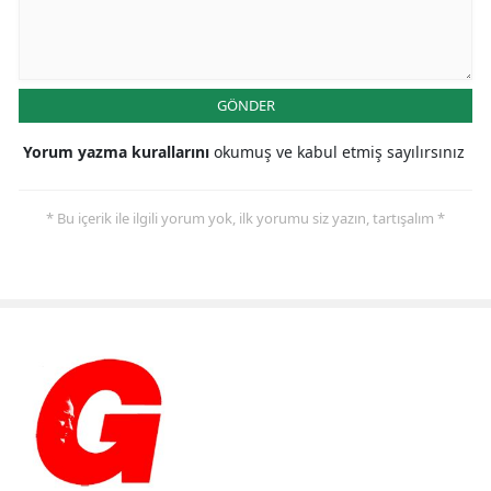
GÖNDER
Yorum yazma kurallarını
okumuş ve kabul etmiş sayılırsınız
* Bu içerik ile ilgili yorum yok, ilk yorumu siz yazın, tartışalım *