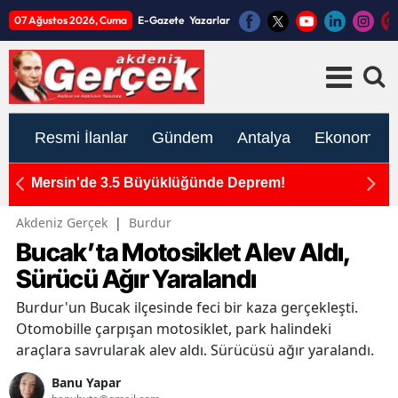
07 Ağustos 2026, Cuma
E-Gazete
Yazarlar
Resmi İlanlar
Gündem
Antalya
Ekonomi
ım
Mersin'de 3.5 Büyüklüğünde Deprem!
K
ato
İ
Akdeniz Gerçek
|
Burdur
Bucak’ta Motosiklet Alev Aldı,
Sürücü Ağır Yaralandı
Burdur'un Bucak ilçesinde feci bir kaza gerçekleşti.
Otomobille çarpışan motosiklet, park halindeki
araçlara savrularak alev aldı. Sürücüsü ağır yaralandı.
Banu Yapar