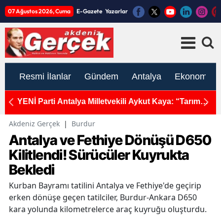
07 Ağustos 2026, Cuma
E-Gazete
Yazarlar
Resmi İlanlar
Gündem
Antalya
Ekonomi
ım
Mersin'de 3.5 Büyüklüğünde Deprem!
K
ato
İ
Akdeniz Gerçek
|
Burdur
Antalya ve Fethiye Dönüşü D650
Kilitlendi! Sürücüler Kuyrukta
Bekledi
Kurban Bayramı tatilini Antalya ve Fethiye'de geçirip
erken dönüşe geçen tatilciler, Burdur-Ankara D650
kara yolunda kilometrelerce araç kuyruğu oluşturdu.