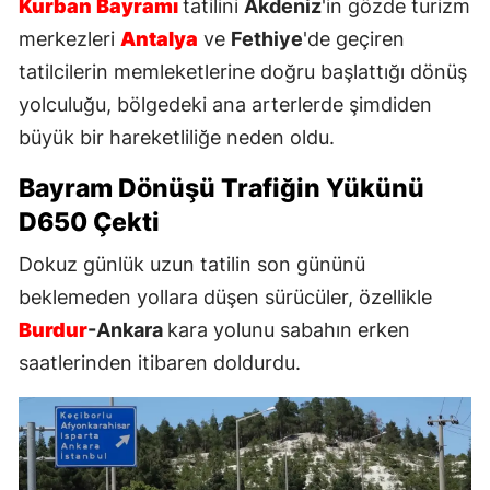
Kurban Bayramı
tatilini
Akdeniz
'in gözde turizm
merkezleri
Antalya
ve
Fethiye
'de geçiren
tatilcilerin memleketlerine doğru başlattığı dönüş
yolculuğu, bölgedeki ana arterlerde şimdiden
büyük bir hareketliliğe neden oldu.
Bayram Dönüşü Trafiğin Yükünü
D650 Çekti
Dokuz günlük uzun tatilin son gününü
beklemeden yollara düşen sürücüler, özellikle
Burdur
-Ankara
kara yolunu sabahın erken
saatlerinden itibaren doldurdu.