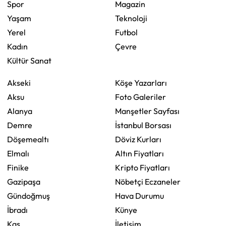
Spor
Magazin
Yaşam
Teknoloji
Yerel
Futbol
Kadın
Çevre
Kültür Sanat
Akseki
Köşe Yazarları
Aksu
Foto Galeriler
Alanya
Manşetler Sayfası
Demre
İstanbul Borsası
Döşemealtı
Döviz Kurları
Elmalı
Altın Fiyatları
Finike
Kripto Fiyatları
Gazipaşa
Nöbetçi Eczaneler
Gündoğmuş
Hava Durumu
İbradı
Künye
Kaş
İletişim