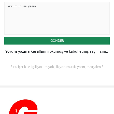
GÖNDER
Yorum yazma kurallarını
okumuş ve kabul etmiş sayılırsınız
* Bu içerik ile ilgili yorum yok, ilk yorumu siz yazın, tartışalım *