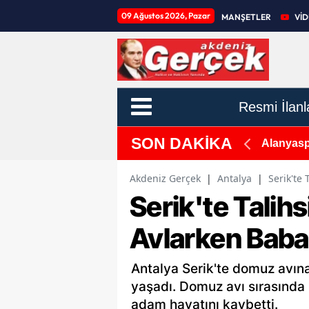
09 Ağustos 2026, Pazar
MANŞETLER
Vİ
Resmi İlanl
SON DAKİKA
 Başlıyoruz
Alanyasp
Akdeniz Gerçek
|
Antalya
|
Serik'te
Serik'te Talih
Avlarken Baba
Antalya Serik'te domuz avına
yaşadı. Domuz avı sırasında 
adam hayatını kaybetti.