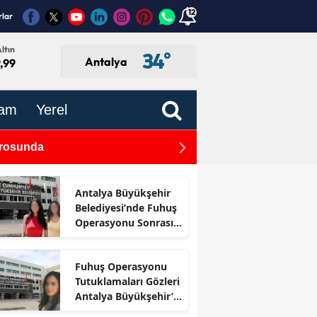
12
rlar
ltın
34
°
Antalya
,99
am
Yerel
drosunda
Antalya Havalimanı 7 Ayda
Antalya Büyükşehir
Belediyesi’nde Fuhuş
Operasyonu Sonrası
İlk Adım
Fuhuş Operasyonu
Tutuklamaları Gözleri
Antalya Büyükşehir’e
Çevirdi