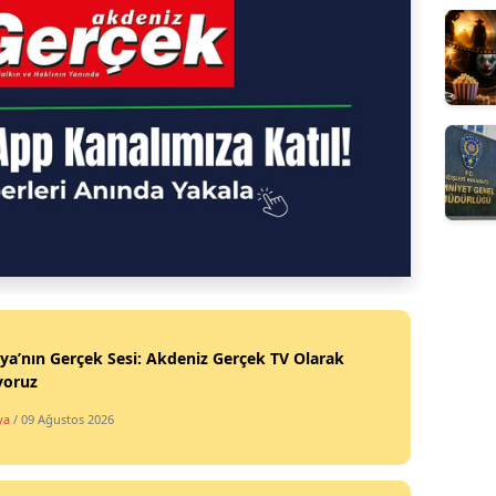
ya’nın Gerçek Sesi: Akdeniz Gerçek TV Olarak
yoruz
ya
/ 09 Ağustos 2026