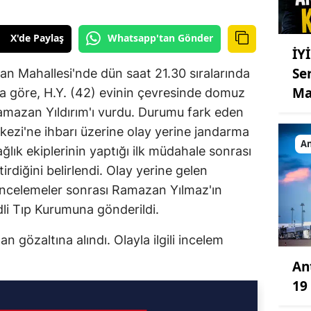
X'de Paylaş
Whatsapp'tan Gönder
İY
Se
ğan Mahallesi'nde dün saat 21.30 sıralarında
Ma
aya göre, H.Y. (42) evinin çevresinde domuz
amazan Yıldırım'ı vurdu. Durumu fark eden
rkezi'ne ihbarı üzerine olay yerine jandarma
An
Sağlık ekiplerinin yaptığı ilk müdahale sonrası
rdiğini belirlendi. Olay yerine gelen
 incelemeler sonrası Ramazan Yılmaz'ın
dli Tıp Kurumuna gönderildi.
an gözaltına alındı. Olayla ilgili incelem
An
19