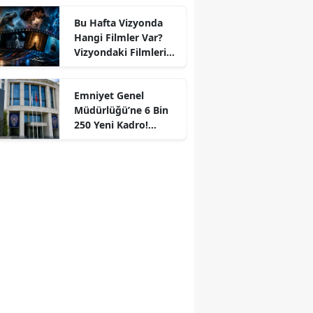
Bu Hafta Vizyonda
Hangi Filmler Var?
Vizyondaki Filmlerin
Konu Özetleri
Emniyet Genel
Müdürlüğü’ne 6 Bin
250 Yeni Kadro!
Resmi Gazete’de
Yayımlandı