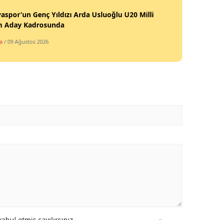
aspor’un Genç Yıldızı Arda Usluoğlu U20 Milli
m Aday Kadrosunda
a
/ 09 Ağustos 2026
abul etmiş sayılırsınız