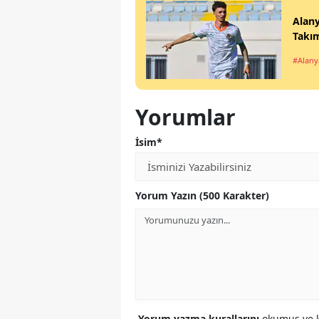
Alany
Takı
#Alany
Yorumlar
İsim*
Yorum Yazın (500 Karakter)
Yorum yazma kurallarını
okumuş ve k