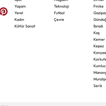
Yaşam
Teknoloji
Finike
Yerel
Futbol
Gazipa
Kadın
Çevre
Gündo
Kültür Sanat
İbradı
Kaş
Kemer
Kepez
Konyaa
Korkute
Kumluc
Manav
Muratp
Serik