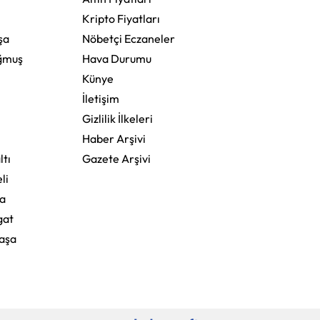
Kripto Fiyatları
şa
Nöbetçi Eczaneler
ğmuş
Hava Durumu
Künye
İletişim
Gizlilik İlkeleri
Haber Arşivi
ltı
Gazete Arşivi
li
a
gat
aşa