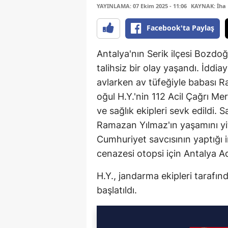
YAYINLAMA: 07 Ekim 2025 - 11:06
KAYNAK: İha
Facebook'ta Paylaş
Antalya'nın Serik ilçesi Bozdo
talihsiz bir olay yaşandı. İddi
avlarken av tüfeğiyle babası R
oğul H.Y.'nin 112 Acil Çağrı Me
ve sağlık ekipleri sevk edildi. 
Ramazan Yılmaz'ın yaşamını yiti
Cumhuriyet savcısının yaptığı
cenazesi otopsi için Antalya A
H.Y., jandarma ekipleri tarafınd
başlatıldı.