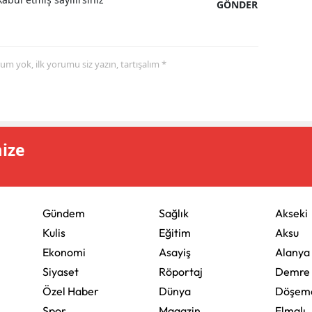
GÖNDER
yorum yok, ilk yorumu siz yazın, tartışalım *
mize
Gündem
Sağlık
Akseki
Kulis
Eğitim
Aksu
Ekonomi
Asayiş
Alanya
Siyaset
Röportaj
Demre
Özel Haber
Dünya
Döşeme
Spor
Magazin
Elmalı