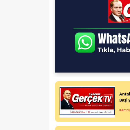
Antal
Başlı
#Antal