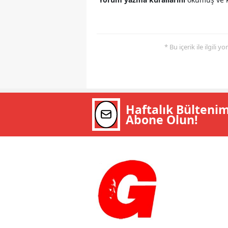
* Bu içerik ile ilgili 
Haftalık Bülteni
Abone Olun!