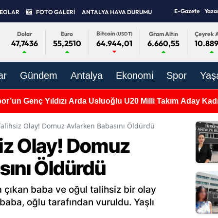
E-Gazete
Yaza
DEOLAR
FOTO GALERİ
ANTALYA HAVA DURUMU
Bitcoin
Dolar
Euro
Gram Altın
Çeyrek A
(USDT)
47,7436
55,2510
6.660,55
10.889
64.944,01
ar
Gündem
Antalya
Ekonomi
Spor
Yaş
or’un Genç Yıldızı Arda Usluoğlu U20 Milli Takım Aday Ka
 Talihsiz Olay! Domuz Avlarken Babasını Öldürdü
siz Olay! Domuz
sını Öldürdü
 çıkan baba ve oğul talihsiz bir olay
baba, oğlu tarafından vuruldu. Yaşlı