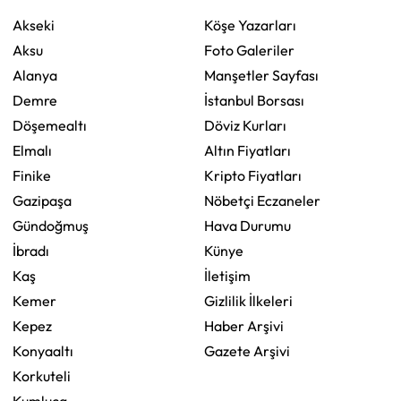
Akseki
Köşe Yazarları
Aksu
Foto Galeriler
Alanya
Manşetler Sayfası
Demre
İstanbul Borsası
Döşemealtı
Döviz Kurları
Elmalı
Altın Fiyatları
Finike
Kripto Fiyatları
Gazipaşa
Nöbetçi Eczaneler
Gündoğmuş
Hava Durumu
İbradı
Künye
Kaş
İletişim
Kemer
Gizlilik İlkeleri
Kepez
Haber Arşivi
Konyaaltı
Gazete Arşivi
Korkuteli
Kumluca