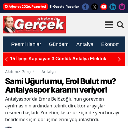
10 Ağustos 2026, Pazartesi
E-Gazete
Yazarlar
Resmi İlanlar
Gündem
Antalya
Ekonomi
n
15 İlçeyi Kapsayan 3 Günlük Antalya Elektrik
M
Kesintisi: 10-11-12 Ağustos Programı Açıklandı
Ka
Akdeniz Gerçek
|
Antalya
Sami Uğurlu mu, Erol Bulut mu?
Antalyaspor kararını veriyor!
Antalyaspor’da Emre Belözoğlu’nun görevden
ayrılmasının ardından teknik direktör arayışları
resmen başladı. Yönetim, kısa süre içinde yeni hocayı
belirlemek için görüşmelerini yoğunlaştırdı.