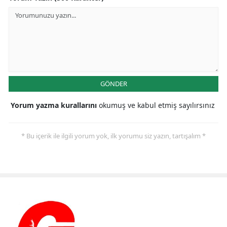
GÖNDER
Yorum yazma kurallarını
okumuş ve kabul etmiş sayılırsınız
* Bu içerik ile ilgili yorum yok, ilk yorumu siz yazın, tartışalım *