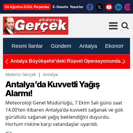
06 Ağustos 2026, Perşembe
E-Gazete
Yazarlar
Resmi İlanlar
Gündem
Antalya
Ekonomi
Antalya Büyükşehir'deki Rüşvet Operasyonunda
An
Yeni Gelişme
T
Akdeniz Gerçek
|
Antalya
Antalya’da Kuvvetli Yağış
Alarmı!
Meteoroloji Genel Müdürlüğü, 7 Ekim Salı günü saat
14.00’ten itibaren Antalya'da kuvvetli sağanak ve gök
gürültülü sağanak yağış beklendiğini duyurdu.
Hortum riskine karşı vatandaşlar uyarıldı.