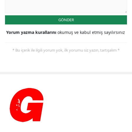
GÖNDER
Yorum yazma kurallarını
okumuş ve kabul etmiş sayılırsınız
* Bu içerik ile ilgili yorum yok, ilk yorumu siz yazın, tartışalım *