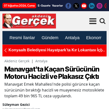
07 Ağustos 2026, Cuma
E-Gazete
Yazarlar
Resmi İlanlar
Gündem
Antalya
Ekonomi
İçin
YENİ Parti'nin Sesi Fransa'dan Yükseldi Özgür Özel
A
Le Monde'a Yazdı!
Akdeniz Gerçek
|
Antalya
Manavgat'ta Kaçan Sürücünün
Motoru Hacizli ve Plakasız Çıktı
Manavgat Emek Mahallesi'nde polisi görünce kaçan
sürücünün bıraktığı hacizli ve muayenesiz motosiklete
toplam 49 bin 965 TL ceza uygulandı.
Süleyman Gezici