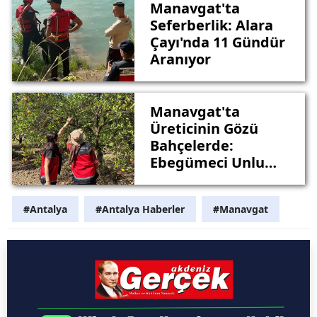
Manavgat'ta
Seferberlik: Alara
Çayı'nda 11 Gündür
Aranıyor
Manavgat'ta
Üreticinin Gözü
Bahçelerde:
Ebegümeci Unlu
Biti Mücadelesi
Başladı
#Antalya
#Antalya Haberler
#Manavgat