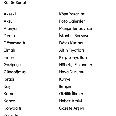
Kültür Sanat
Akseki
Köşe Yazarları
Aksu
Foto Galeriler
Alanya
Manşetler Sayfası
Demre
İstanbul Borsası
Döşemealtı
Döviz Kurları
Elmalı
Altın Fiyatları
Finike
Kripto Fiyatları
Gazipaşa
Nöbetçi Eczaneler
Gündoğmuş
Hava Durumu
İbradı
Künye
Kaş
İletişim
Kemer
Gizlilik İlkeleri
Kepez
Haber Arşivi
Konyaaltı
Gazete Arşivi
Korkuteli