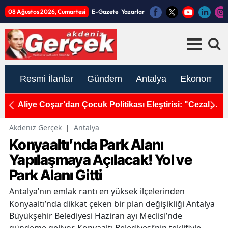
08 Ağustos 2026, Cumartesi
E-Gazete
Yazarlar
Resmi İlanlar
Gündem
Antalya
Ekonomi
ma:
Aliye Coşar’dan Çocuk Politikası Eleştirisi: "Cezalar
S
Artıyor, Suç Oranı Artıyor"
A
Akdeniz Gerçek
|
Antalya
Konyaaltı’nda Park Alanı
Yapılaşmaya Açılacak! Yol ve
Park Alanı Gitti
Antalya’nın emlak rantı en yüksek ilçelerinden
Konyaaltı’nda dikkat çeken bir plan değişikliği Antalya
Büyükşehir Belediyesi Haziran ayı Meclisi’nde