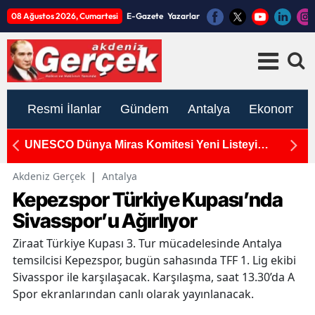
08 Ağustos 2026, Cumartesi
E-Gazete
Yazarlar
Resmi İlanlar
Gündem
Antalya
Ekonomi
ma
UNESCO Dünya Miras Komitesi Yeni Listeyi
S
Açıkladı! Antalya Neden Yok?
Ka
Akdeniz Gerçek
|
Antalya
Kepezspor Türkiye Kupası’nda
Sivasspor’u Ağırlıyor
Ziraat Türkiye Kupası 3. Tur mücadelesinde Antalya
temsilcisi Kepezspor, bugün sahasında TFF 1. Lig ekibi
Sivasspor ile karşılaşacak. Karşılaşma, saat 13.30’da A
Spor ekranlarından canlı olarak yayınlanacak.