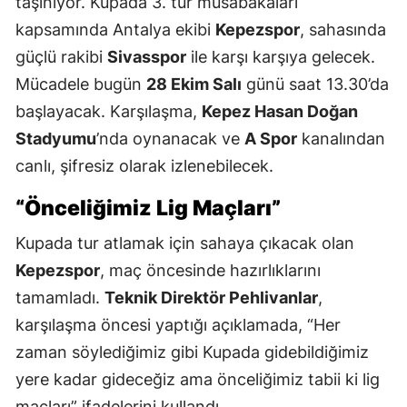
taşınıyor. Kupada 3. tur müsabakaları
kapsamında Antalya ekibi
Kepezspor
, sahasında
güçlü rakibi
Sivasspor
ile karşı karşıya gelecek.
Mücadele bugün
28 Ekim Salı
günü saat 13.30’da
başlayacak. Karşılaşma,
Kepez Hasan Doğan
Stadyumu
’nda oynanacak ve
A Spor
kanalından
canlı, şifresiz olarak izlenebilecek.
“Önceliğimiz Lig Maçları”
Kupada tur atlamak için sahaya çıkacak olan
Kepezspor
, maç öncesinde hazırlıklarını
tamamladı.
Teknik Direktör Pehlivanlar
,
karşılaşma öncesi yaptığı açıklamada, “Her
zaman söylediğimiz gibi Kupada gidebildiğimiz
yere kadar gideceğiz ama önceliğimiz tabii ki lig
maçları” ifadelerini kullandı.