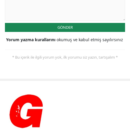
GÖNDER
Yorum yazma kurallarını
okumuş ve kabul etmiş sayılırsınız
* Bu içerik ile ilgili yorum yok, ilk yorumu siz yazın, tartışalım *