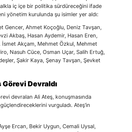
alkla iç içe bir politika sürdüreceğini ifade
eni yönetim kurulunda şu isimler yer aldı:
et Gencer, Ahmet Koçoğlu, Deniz Tavşan,
evzi Akbaş, Hasan Aydemir, Hasan Eren,
, İsmet Akçam, Mehmet Özkul, Mehmet
Piro, Nasuh Cüce, Osman Uçar, Salih Ertuğ,
eşler, Şakir Kaya, Şenay Tavşan, Şevket
ş Görevi Devraldı
görevi devralan Ali Ateş, konuşmasında
güçlendireceklerini vurguladı. Ateş’in
:
m, Ayşe Ercan, Bekir Uygun, Cemali Uysal,