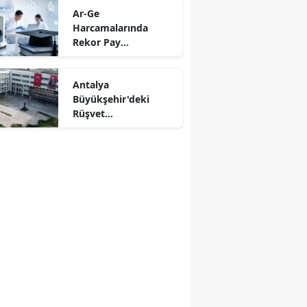
Ar-Ge
Harcamalarında
Rekor Pay
Üniversitelerin:
Bütçeden Aslan Payı
Antalya
Bilim İnsanlarına
Büyükşehir'deki
Rüşvet
Operasyonunda Yeni
Gelişme