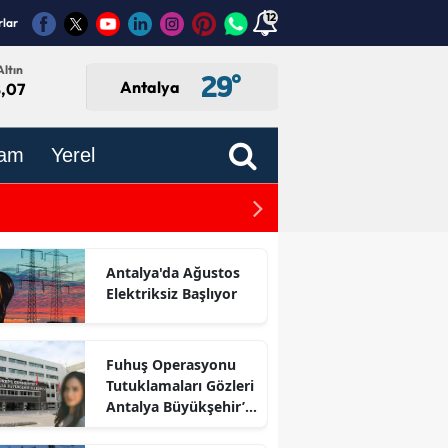
12
rlar
ltın
29
°
Antalya
8,07
am
Yerel
Antalya ve 70 İlde Sokakla
Antalya'da Ağustos
Elektriksiz Başlıyor
Fuhuş Operasyonu
Tutuklamaları Gözleri
Antalya Büyükşehir’e
Çevirdi