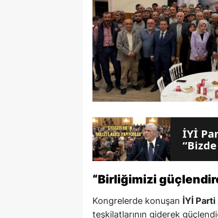
İYİ Pa
“Bizde
“Birliğimizi güçlendir
Kongrelerde konuşan
İYİ Part
teşkilatlarının giderek güçlendi