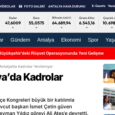
E-Gazete
Yaza
VİDEOLAR
FOTO GALERİ
ANTALYA HAVA DURUMU
Bitcoin
Dolar
Euro
Gram Altın
Çeyrek A
(USDT)
47,6009
55,0575
6.543,16
10.69
64.689,94
ar
Gündem
Antalya
Ekonomi
Spor
Yaş
Büyükşehir'deki Rüşvet Operasyonunda Yeni Gelişme
 Antalya’da Kadrolar Yenileniyor
lya’da Kadrolar
İlçe Kongreleri büyük bir katılımla
mevcut başkan İsmet Çetin güven
eyman Yıldız görevi Ali Ateş’e devretti.