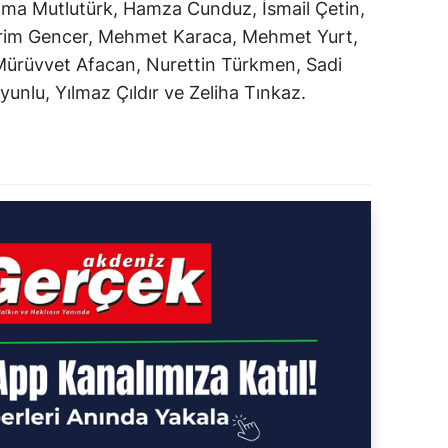
tma Mutlutürk, Hamza Cunduz, İsmail Çetin,
rim Gencer, Mehmet Karaca, Mehmet Yurt,
Mürüvvet Afacan, Nurettin Türkmen, Sadi
yunlu, Yılmaz Çıldır ve Zeliha Tınkaz.