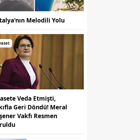
talya'nın Melodili Yolu
yaset
yasete Veda Etmişti,
kıfla Geri Döndü! Meral
şener Vakfı Resmen
ruldu