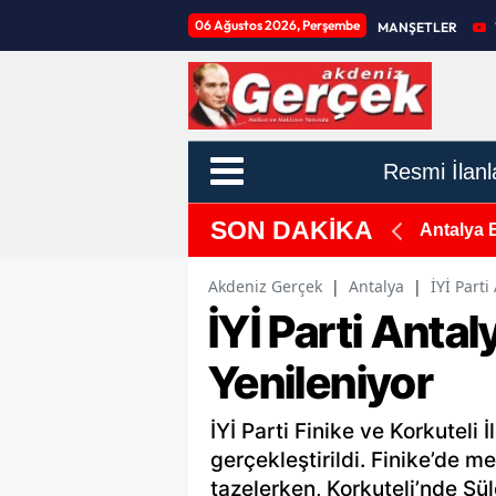
06 Ağustos 2026, Perşembe
MANŞETLER
Resmi İlanl
SON DAKİKA
nde"
Antalya 
Akdeniz Gerçek
|
Antalya
|
İYİ Parti
İYİ Parti Anta
Yenileniyor
İYİ Parti Finike ve Korkuteli 
gerçekleştirildi. Finike’de 
tazelerken, Korkuteli’nde Sül