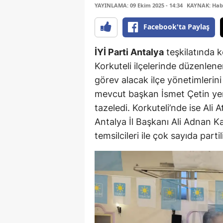
YAYINLAMA: 09 Ekim 2025 - 14:34
KAYNAK: Hab
Facebook'ta Paylaş
İYİ Parti Antalya
teşkilatında 
Korkuteli ilçelerinde düzenlen
görev alacak ilçe yönetimlerini 
mevcut başkan İsmet Çetin yen
tazeledi. Korkuteli’nde ise Ali A
Antalya İl Başkanı Ali Adnan Kaya
temsilcileri ile çok sayıda partili