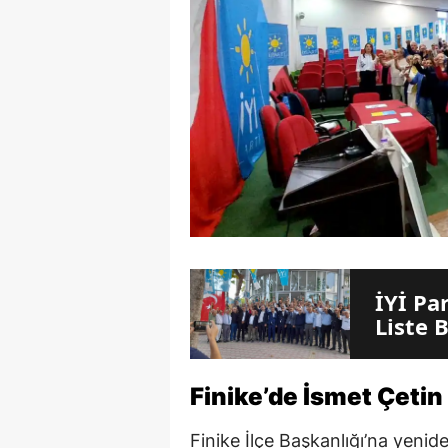
İYİ Pa
Liste 
Finike’de İsmet Çetin
Finike İlçe Başkanlığı’na yenide