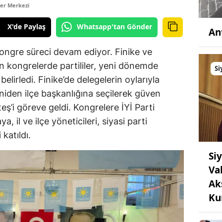
er Merkezi
X'de Paylaş
Whatsapp'tan Gönder
An
kongre süreci devam ediyor. Finike ve
en kongrelerde partililer, yeni dönemde
Si
belirledi. Finike’de delegelerin oylarıyla
iden ilçe başkanlığına seçilerek güven
teş’i göreve geldi. Kongrelere İYİ Parti
, il ve ilçe yöneticileri, siyasi parti
 katıldı.
Si
Va
Ak
Ku