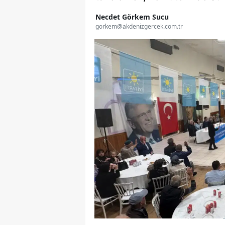
Necdet Görkem Sucu
gorkem@akdenizgercek.com.tr