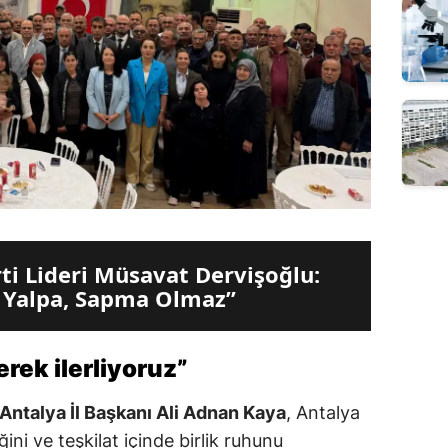
rti Lideri Müsavat Dervişoğlu:
 Yalpa, Sapma Olmaz”
erek ilerliyoruz”
i Antalya İl Başkanı Ali Adnan Kaya
, Antalya
ğini ve teşkilat içinde birlik ruhunu