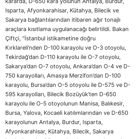
kararda, D-650 kara yolunun Antalya, Burdur,
Isparta, Afyonkarahisar, Kütahya, Bilecik ve
Sakarya bağlantılarından itibaren ağır tonajlı
araçlara kısıtlama uygulanacağı belirtildi. Bakan
Çiftçi, “İstanbul istikametine doğru
Kırklareli’nden D-100 karayolu ve O-3 otoyolu,
Tekirdağ’dan D-110 karayolu ile O-7 otoyolu,
Sakarya’dan O-7 otoyolu, Ankara’dan O-4 ve D-
750 karayolları, Amasya Merzifon’dan D-100
karayolu, Bursa’dan O-5 otoyolu ile D-575 ve D-
595 karayolları, Bilecik Bozüyük’ten D-650
karayolu ile O-5 otoyolunun Manisa, Balıkesir,
Bursa, Yalova, Kocaeli katılımlarından ve D-650
karayolunun Antalya, Burdur, Isparta,
Afyonkarahisar, Kütahya, Bilecik, Sakarya