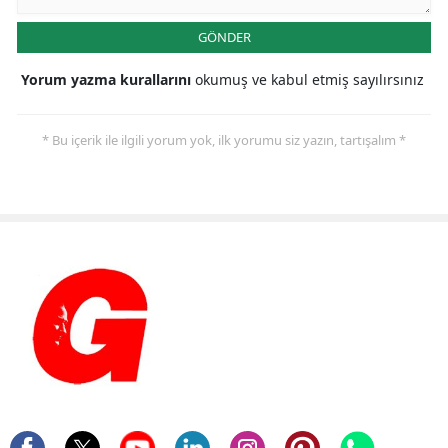
GÖNDER
Yorum yazma kurallarını
okumuş ve kabul etmiş sayılırsınız
* Bu içerik ile ilgili yorum yok, ilk yorumu siz yazın, tartışalım *