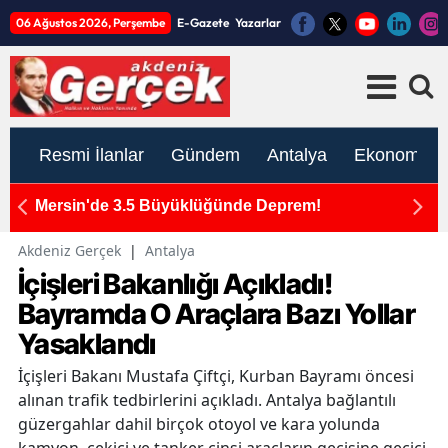
06 Ağustos 2026, Perşembe
E-Gazete
Yazarlar
Resmi İlanlar
Gündem
Antalya
Ekonomi
Kumluca'daki Yangın Bölgesinde Üst Düzey
D
İnceleme!
Y
Akdeniz Gerçek
|
Antalya
İçişleri Bakanlığı Açıkladı!
Bayramda O Araçlara Bazı Yollar
Yasaklandı
İçişleri Bakanı Mustafa Çiftçi, Kurban Bayramı öncesi
alınan trafik tedbirlerini açıkladı. Antalya bağlantılı
güzergahlar dahil birçok otoyol ve kara yolunda