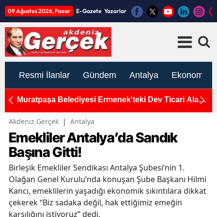
09 Ağustos 2026, Pazar
E-Gazete
Yazarlar
Resmi İlanlar
Gündem
Antalya
Ekonomi
let
Muratpaşa Belediyesi Ermenek'teki Dev Ticari Alanı
An
Satamıyor! Bu Yıl 5. Kez İhaleye Çıkılacak
G
Akdeniz Gerçek
|
Antalya
Emekliler Antalya’da Sandık
Başına Gitti!
Birleşik Emekliler Sendikası Antalya Şubesi’nin 1.
Olağan Genel Kurulu’nda konuşan Şube Başkanı Hilmi
Kancı, emeklilerin yaşadığı ekonomik sıkıntılara dikkat
çekerek “Biz sadaka değil, hak ettiğimiz emeğin
karşılığını istiyoruz” dedi.