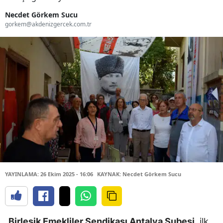
Necdet Görkem Sucu
gorkem@akdenizgercek.com.tr
YAYINLAMA: 26 Ekim 2025 - 16:06
KAYNAK: Necdet Görkem Sucu
Birleşik Emekliler Sendikası Antalya Şubesi
, ilk