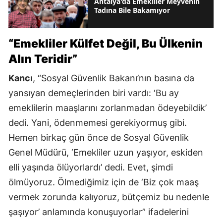
Antalya'da Emekliler Meyvenin
Tadına Bile Bakamıyor
“Emekliler Külfet Değil, Bu Ülkenin
Alın Teridir”
Kancı
, “Sosyal Güvenlik Bakanı’nın basına da
yansıyan demeçlerinden biri vardı: ‘Bu ay
emeklilerin maaşlarını zorlanmadan ödeyebildik’
dedi. Yani, ödenmemesi gerekiyormuş gibi.
Hemen birkaç gün önce de Sosyal Güvenlik
Genel Müdürü, ‘Emekliler uzun yaşıyor, eskiden
elli yaşında ölüyorlardı’ dedi. Evet, şimdi
ölmüyoruz. Ölmediğimiz için de ‘Biz çok maaş
vermek zorunda kalıyoruz, bütçemiz bu nedenle
şaşıyor’ anlamında konuşuyorlar” ifadelerini