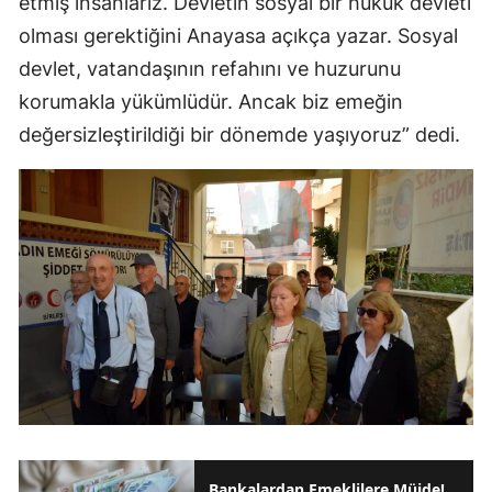
etmiş insanlarız. Devletin sosyal bir hukuk devleti
olması gerektiğini Anayasa açıkça yazar. Sosyal
devlet, vatandaşının refahını ve huzurunu
korumakla yükümlüdür. Ancak biz emeğin
değersizleştirildiği bir dönemde yaşıyoruz” dedi.
Bankalardan Emeklilere Müjde!