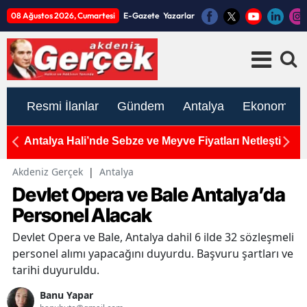
08 Ağustos 2026, Cumartesi
E-Gazete
Yazarlar
Resmi İlanlar
Gündem
Antalya
Ekonomi
Antalya Hali’nde Sebze ve Meyve Fiyatları Netleşti
To
K
Akdeniz Gerçek
|
Antalya
Devlet Opera ve Bale Antalya’da
Personel Alacak
Devlet Opera ve Bale, Antalya dahil 6 ilde 32 sözleşmeli
personel alımı yapacağını duyurdu. Başvuru şartları ve
tarihi duyuruldu.
Banu Yapar