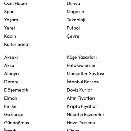
Özel Haber
Dünya
Spor
Magazin
Yaşam
Teknoloji
Yerel
Futbol
Kadın
Çevre
Kültür Sanat
Akseki
Köşe Yazarları
Aksu
Foto Galeriler
Alanya
Manşetler Sayfası
Demre
İstanbul Borsası
Döşemealtı
Döviz Kurları
Elmalı
Altın Fiyatları
Finike
Kripto Fiyatları
Gazipaşa
Nöbetçi Eczaneler
Gündoğmuş
Hava Durumu
İbradı
Künye