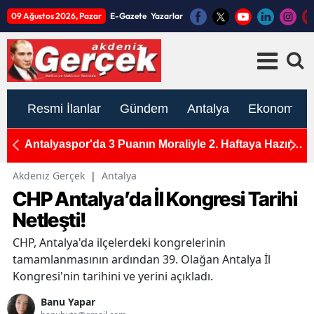
09 Ağustos 2026, Pazar
E-Gazete
Yazarlar
Resmi İlanlar
Gündem
Antalya
Ekonomi
kranı
Antalyaspor'da 3 Puanın Moraliyle 2. Haftaya Hazırlık
A
Başladı: Korkmaz Yönetiminde 2 Grup Çalıştı
B
Akdeniz Gerçek
|
Antalya
CHP Antalya’da İl Kongresi Tarihi
Netleşti!
CHP, Antalya'da ilçelerdeki kongrelerinin
tamamlanmasının ardından 39. Olağan Antalya İl
Kongresi'nin tarihini ve yerini açıkladı.
Banu Yapar