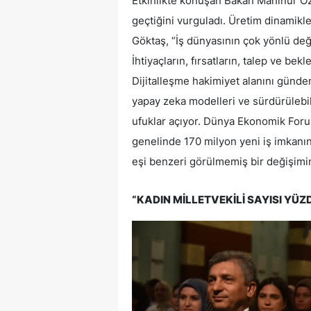
Etkinlikte konuşan Bakan Mahinur Ö
geçtiğini vurguladı. Üretim dinamikl
Göktaş, “İş dünyasının çok yönlü değ
İhtiyaçların, fırsatların, talep ve bek
Dijitalleşme hakimiyet alanını günden 
yapay zeka modelleri ve sürdürülebil
ufuklar açıyor. Dünya Ekonomik Foru
genelinde 170 milyon yeni iş imkanın
eşi benzeri görülmemiş bir değişimin
“KADIN MİLLETVEKİLİ SAYISI YÜZ