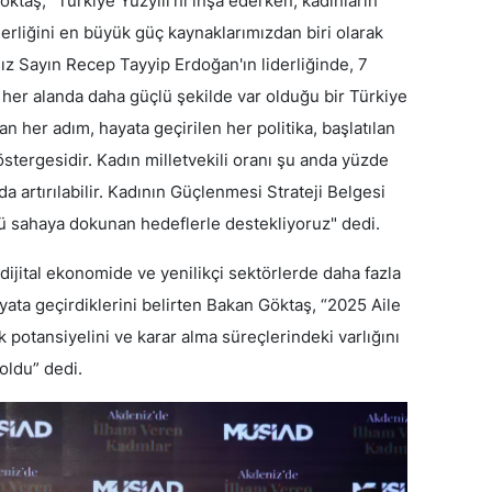
aş, “Türkiye Yüzyılı'nı inşa ederken, kadınların
iderliğini en büyük güç kaynaklarımızdan biri olarak
 Sayın Recep Tayyip Erdoğan'ın liderliğinde, 7
 her alanda daha güçlü şekilde var olduğu bir Türkiye
lan her adım, hayata geçirilen her politika, başlatılan
stergesidir. Kadın milletvekili oranı şu anda yüzde
da artırılabilir. Kadının Güçlenmesi Strateji Belgesi
şü sahaya dokunan hedeflerle destekliyoruz" dedi.
 dijital ekonomide ve yenilikçi sektörlerde daha fazla
yata geçirdiklerini belirten Bakan Göktaş, “2025 Aile
ik potansiyelini ve karar alma süreçlerindeki varlığını
oldu” dedi.