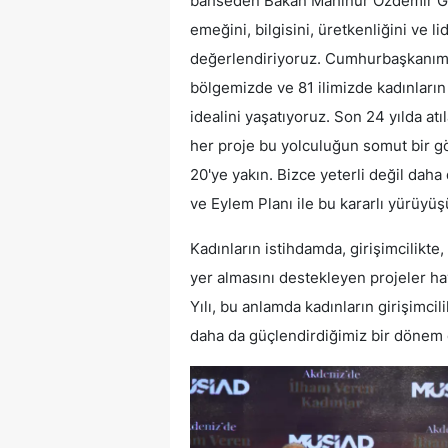
bahseden Bakan Mahinur Özdemir Gökt
emeğini, bilgisini, üretkenliğini ve l
değerlendiriyoruz. Cumhurbaşkanımız
bölgemizde ve 81 ilimizde kadınların
idealini yaşatıyoruz. Son 24 yılda atı
her proje bu yolculuğun somut bir gö
20'ye yakın. Bizce yeterli değil daha 
ve Eylem Planı ile bu kararlı yürüyü
Kadınların istihdamda, girişimcilikte,
yer almasını destekleyen projeler ha
Yılı, bu anlamda kadınların girişimcil
daha da güçlendirdiğimiz bir dönem 