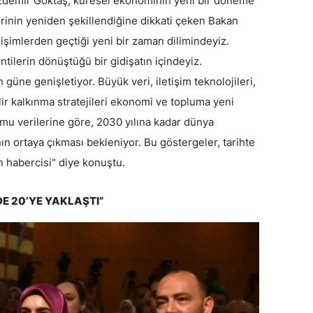
zdemir Göktaş, küresel ekonominin yeni bir döneme
erinin yeniden şekillendiğine dikkati çeken Bakan
işimlerden geçtiği yeni bir zaman dilimindeyiz.
lentilerin dönüştüğü bir gidişatın içindeyiz.
güne genişletiyor. Büyük veri, iletişim teknolojileri,
ir kalkınma stratejileri ekonomi ve topluma yeni
mu verilerine göre, 2030 yılına kadar dünya
ın ortaya çıkması bekleniyor. Bu göstergeler, tarihte
 habercisi" diye konuştu.
DE 20’YE YAKLAŞTI”