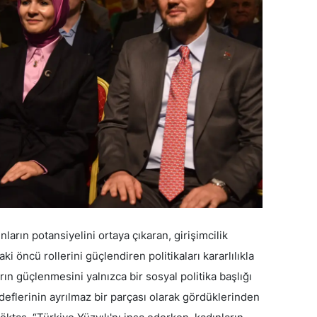
arın potansiyelini ortaya çıkaran, girişimcilik
 öncü rollerini güçlendiren politikaları kararlılıkla
rın güçlenmesini yalnızca bir sosyal politika başlığı
deflerinin ayrılmaz bir parçası olarak gördüklerinden