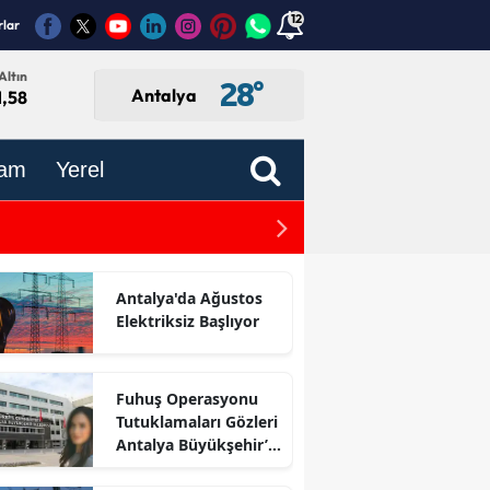
12
rlar
Altın
28
°
Antalya
1,58
am
Yerel
Antalya'da Son Dakika Ele
Antalya'da Ağustos
Elektriksiz Başlıyor
Fuhuş Operasyonu
Tutuklamaları Gözleri
Antalya Büyükşehir’e
Çevirdi