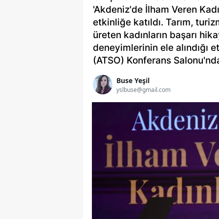
'Akdeniz'de İlham Veren Kadın
etkinliğe katıldı. Tarım, turi
üreten kadınların başarı hika
deneyimlerinin ele alındığı e
(ATSO) Konferans Salonu'nda
Buse Yeşil
yslbuse@gmail.com