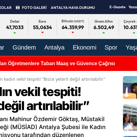
E-Gazete
Yaza
EOLAR
FOTO GALERİ
ANTALYA HAVA DURUMU
Bitcoin
Dolar
Euro
Gram Altın
Çeyrek 
(USDT)
47,7033
55,0634
6.502,49
10.63
64.359,99
ar
Gündem
Antalya
Ekonomi
Spor
Yaş
dan Öğretmenlere Taban Maaş ve Güvence Çağrısı
 kadın vekil tespiti! “Bizce yeterli değil artırılabilir”
n vekil tespiti!
eğil artırılabilir”
kanı Mahinur Özdemir Göktaş, Müstakil
neği (MÜSİAD) Antalya Şubesi ile Kadın
misyonu tarafından düzenlenen