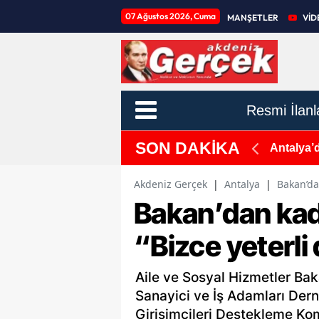
07 Ağustos 2026, Cuma
MANŞETLER
VİD
Resmi İlanl
SON DAKİKA
 ve Yeşil Soğan
Antalya’
Akdeniz Gerçek
|
Antalya
|
Bakan’dan
Bakan’dan kadı
“Bizce yeterli d
Aile ve Sosyal Hizmetler Ba
Sanayici ve İş Adamları Der
Girişimcileri Destekleme Ko