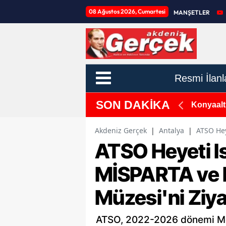
08 Ağustos 2026, Cumartesi
MANŞETLER
Resmi İlanl
SON DAKİKA
aldırıldı
Konyaalt
Akdeniz Gerçek
|
Antalya
|
ATSO Hey
ATSO Heyeti I
MİSPARTA ve 
Müzesi'ni Ziya
ATSO, 2022-2026 dönemi Mecl