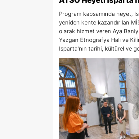
ATSO Heyeti Isparta'n
Program kapsamında heyet, Isp
yeniden kente kazandırılan M
olarak hizmet veren Aya Baniya 
Yazgan Etnografya Halı ve Kilim
Isparta'nın tarihi, kültürel ve g