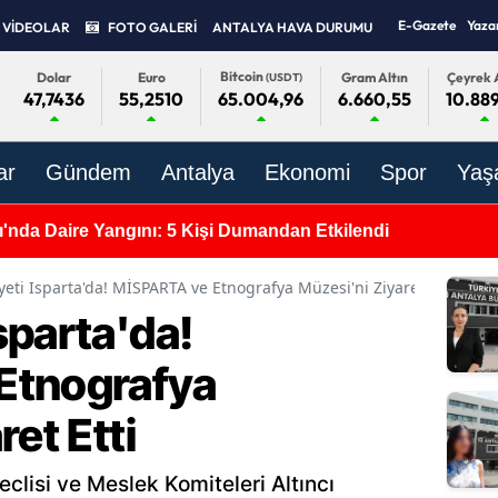
E-Gazete
Yaza
VİDEOLAR
FOTO GALERİ
ANTALYA HAVA DURUMU
Bitcoin
Dolar
Euro
Gram Altın
Çeyrek A
(USDT)
47,7436
55,2510
6.660,55
10.889
65.004,96
ar
Gündem
Antalya
Ekonomi
Spor
Yaş
ı'nda Daire Yangını: 5 Kişi Dumandan Etkilendi
eti Isparta'da! MİSPARTA ve Etnografya Müzesi'ni Ziyaret Etti
sparta'da!
Etnografya
ret Etti
isi ve Meslek Komiteleri Altıncı