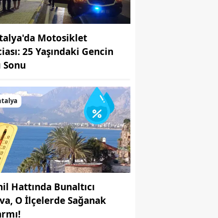
talya'da Motosiklet
ciası: 25 Yaşındaki Gencin
ı Sonu
talya
hil Hattında Bunaltıcı
va, O İlçelerde Sağanak
armı!