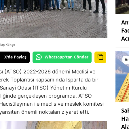
An
Fa
Ac
laş Kökçe
X'de Paylaş
Whatsapp'tan Gönder
An
ası (ATSO) 2022-2026 dönemi Meclisi ve
erek Toplantısı kapsamında Isparta'da bir
e Sanayi Odası (ITSO) Yönetim Kurulu
ipliğinde gerçekleşen programda, ATSO
Hacısüleyman ile meclis ve meslek komitesi
Sa
 yansıtan önemli noktaları ziyaret etti.
Ha
Al