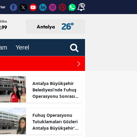
12
rlar
ltın
26
°
Antalya
,99
am
Yerel
Antalya'da Bugün Hangi E
Antalya Büyükşehir
Belediyesi’nde Fuhuş
Operasyonu Sonrası
İlk Adım
Fuhuş Operasyonu
Tutuklamaları Gözleri
Antalya Büyükşehir’e
Çevirdi