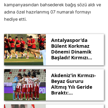
kampanyasından bahsederek bağış sözü aldı ve
adına özel hazırlanmış 07 numaralı formayı
hediye etti.
Antalyaspor'da
Bülent Korkmaz
Dönemi Dinamik
Başladı! Kırmızı
Beyazlılar Tempoyu
3 Katına Çıkardı
Akdeniz'in Kırmızı-
Beyaz Gururu
Altmış Yılı Geride
Bıraktı:
Antalyaspor 60
yaşında!