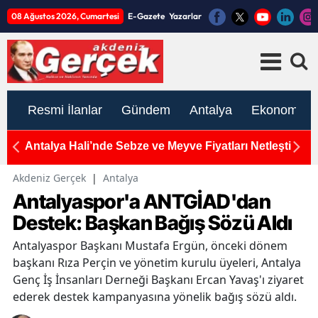
08 Ağustos 2026, Cumartesi
E-Gazete
Yazarlar
Resmi İlanlar
Gündem
Antalya
Ekonomi
Antalya Hali’nde Sebze ve Meyve Fiyatları Netleşti
To
K
Akdeniz Gerçek
|
Antalya
Antalyaspor'a ANTGİAD'dan
Destek: Başkan Bağış Sözü Aldı
Antalyaspor Başkanı Mustafa Ergün, önceki dönem
başkanı Rıza Perçin ve yönetim kurulu üyeleri, Antalya
Genç İş İnsanları Derneği Başkanı Ercan Yavaş'ı ziyaret
ederek destek kampanyasına yönelik bağış sözü aldı.