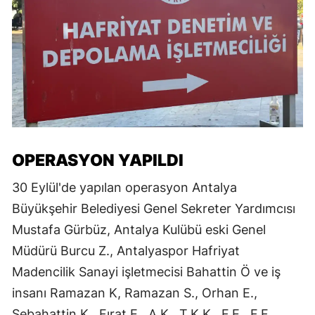
OPERASYON YAPILDI
30 Eylül'de yapılan operasyon Antalya
Büyükşehir Belediyesi Genel Sekreter Yardımcısı
Mustafa Gürbüz, Antalya Kulübü eski Genel
Müdürü Burcu Z., Antalyaspor Hafriyat
Madencilik Sanayi işletmecisi Bahattin Ö ve iş
insanı Ramazan K, Ramazan S., Orhan E.,
Sebahattin K., Fırat E., A.K., T.K.K., F.E., F.F.,