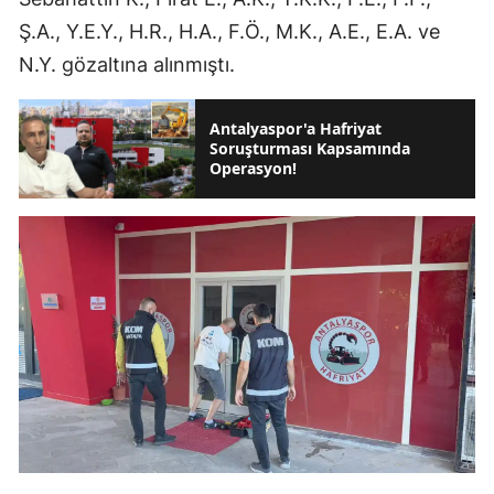
Ş.A., Y.E.Y., H.R., H.A., F.Ö., M.K., A.E., E.A. ve
N.Y. gözaltına alınmıştı.
Antalyaspor'a Hafriyat
Soruşturması Kapsamında
Operasyon!