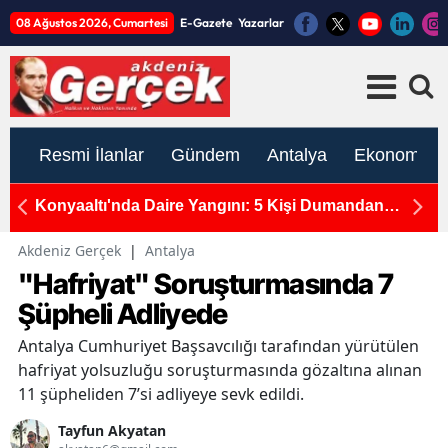
08 Ağustos 2026, Cumartesi
E-Gazete
Yazarlar
Resmi İlanlar
Gündem
Antalya
Ekonomi
ye
Konyaaltı'nda Daire Yangını: 5 Kişi Dumandan
A
Etkilendi
A
Akdeniz Gerçek
|
Antalya
"Hafriyat" Soruşturmasında 7
Şüpheli Adliyede
Antalya Cumhuriyet Başsavcılığı tarafından yürütülen
hafriyat yolsuzluğu soruşturmasında gözaltına alınan
11 şüpheliden 7’si adliyeye sevk edildi.
Tayfun Akyatan