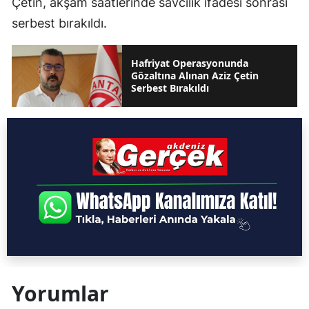
Çetin, akşam saatlerinde savcılık ifadesi sonrası
serbest bırakıldı.
Hafriyat Operasyonunda
Gözaltına Alınan Aziz Çetin
Serbest Bırakıldı
Yorumlar