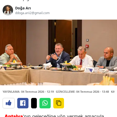
Doğa Arı
ddoga.arii2@gmail.com
YAYINLAMA: 04 Temmuz 2026 - 12:19
GÜNCELLEME: 04 Temmuz 2026 - 13:48
KAY
Antalya
'nın geleceğine yön vermek amacıyla