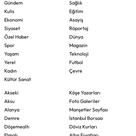
Gündem
Sağlık
Kulis
Eğitim
Ekonomi
Asayiş
Siyaset
Röportaj
Özel Haber
Dünya
Spor
Magazin
Yaşam
Teknoloji
Yerel
Futbol
Kadın
Çevre
Kültür Sanat
Akseki
Köşe Yazarları
Aksu
Foto Galeriler
Alanya
Manşetler Sayfası
Demre
İstanbul Borsası
Döşemealtı
Döviz Kurları
Elmalı
Altın Fiyatları