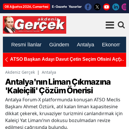
08 Ağustos 2026, Cumartesi
E-Gazete
Yazarlar
Resmi İlanlar
Gündem
Antalya
Ekonomi
if
ATSO Başkan Adayı Davut Çetin Seçim Ofisini Açtı:
M
"ATSO'nun Gücü Zayıfladı"
Pa
Akdeniz Gerçek
|
Antalya
Antalya'nın Liman Çıkmazına
'Kaleiçili' Çözüm Önerisi
Antalya Forum-X platformunda konuşan ATSO Meclis
Başkanı Ahmet Öztürk, atıl kalan liman kapasitesine
dikkat çekerek, kruvaziyer turizmini canlandırmak için
Kaleiçi Yat Limanı’nın dokusu bozulmadan revize
edilmesi çağrısında bulundu.