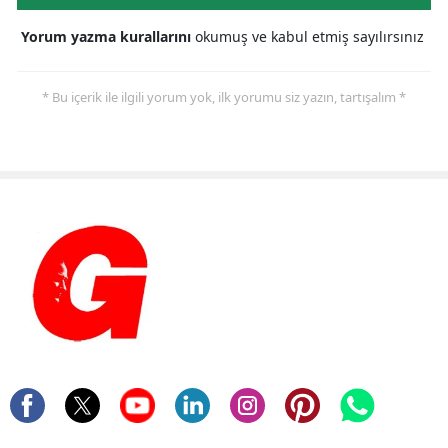
Yorum yazma kurallarını
okumuş ve kabul etmiş sayılırsınız
* Bu içerik ile ilgili yorum yok, ilk yorumu siz yazın, tartışalım *