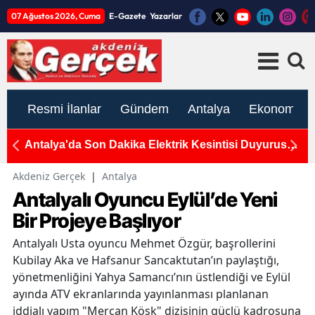
07 Ağustos 2026, Cuma
E-Gazete
Yazarlar
Resmi İlanlar
Gündem
Antalya
Ekonomi
nce
Antalya'da Son Dakika Elektrik Kesintisi Duyurusu:
YE
7-8-9 Ağustos Programı Açıklandı
s
d
Akdeniz Gerçek
|
Antalya
Antalyalı Oyuncu Eylül’de Yeni
Bir Projeye Başlıyor
Antalyalı Usta oyuncu Mehmet Özgür, başrollerini
Kubilay Aka ve Hafsanur Sancaktutan’ın paylaştığı,
yönetmenliğini Yahya Samancı’nın üstlendiği ve Eylül
ayında ATV ekranlarında yayınlanması planlanan
iddialı yapım "Mercan Köşk" dizisinin güçlü kadrosuna