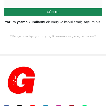
GÖNDER
Yorum yazma kurallarını
okumuş ve kabul etmiş sayılırsınız
* Bu içerik ile ilgili yorum yok, ilk yorumu siz yazın, tartışalım *