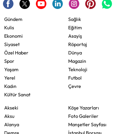
Gündem
Sağlık
Kulis
Eğitim
Ekonomi
Asayiş
Siyaset
Röportaj
Özel Haber
Dünya
Spor
Magazin
Yaşam
Teknoloji
Yerel
Futbol
Kadın
Çevre
Kültür Sanat
Akseki
Köşe Yazarları
Aksu
Foto Galeriler
Alanya
Manşetler Sayfası
Demre
İstanbul Borsası