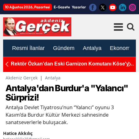
10 Ağustos 2026, Pazartesi
E-Gazete
Yazarlar
Resmi İlanlar
Gündem
Antalya
Ekonomi
n
Rektör Özkan'dan Eski Garnizon Komutanı Köse'ye
D
Vefa Dolu Ağırlama!
A
Akdeniz Gerçek
|
Antalya
Antalya'dan Burdur'a "Yalancı"
Sürprizi!
Antalya Devlet Tiyatrosu’nun “Yalancı” oyunu 3
Kasım’da Burdur Kültür Merkezi sahnesinde
sanatseverlerle buluşacak.
Hatice Akkılıç