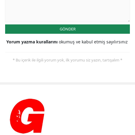
GÖNDER
Yorum yazma kurallarını
okumuş ve kabul etmiş sayılırsınız
* Bu içerik ile ilgili yorum yok, ilk yorumu siz yazın, tartışalım *