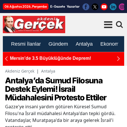
06 Ağustos 2026, Perşembe
E-Gazete
Yazarlar
Resmi İlanlar
Gündem
Antalya
Ekonomi
ım
Mersin'de 3.5 Büyüklüğünde Deprem!
K
ato
İ
Akdeniz Gerçek
|
Antalya
Antalya’da Sumud Filosuna
Destek Eylemi! İsrail
Müdahalesini Protesto Ettiler
Gazze'ye insani yardım götüren Küresel Sumud
Filosu'na İsrail müdahalesi Antalya'dan tepki gördü.
Vatandaşlar, Muratpaşa'da bir araya gelerek İsrail'i