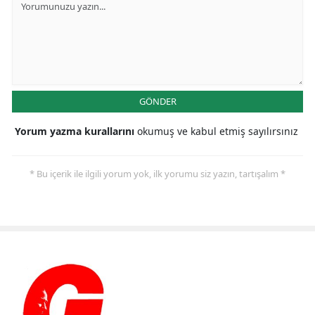
GÖNDER
Yorum yazma kurallarını
okumuş ve kabul etmiş sayılırsınız
* Bu içerik ile ilgili yorum yok, ilk yorumu siz yazın, tartışalım *