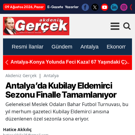
09 Ağustos 2026, Pazar
E-Gazete
Yazarlar
Resmi İlanlar
Gündem
Antalya
Ekonomi
a Feci Kaza! 67 Yaşındaki Çift
Kemer Ulupınar Mahallesi Mu
di!
Acı Günü: Minik Oğlu Azem 
Akdeniz Gerçek
|
Antalya
Antalya’da Kubilay Eldemirci
Sezonu Finalle Tamamlanıyor
Geleneksel Meslek Odaları Bahar Futbol Turnuvası, bu
yıl merhum gazeteci Kubilay Eldemirci anısına
düzenlenen özel sezonla sona eriyor.
Hatice Akkılıç