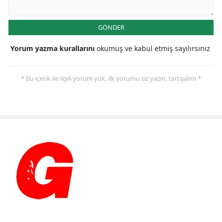
GÖNDER
Yorum yazma kurallarını
okumuş ve kabul etmiş sayılırsınız
* Bu içerik ile ilgili yorum yok, ilk yorumu siz yazın, tartışalım *