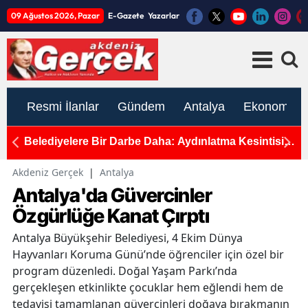
09 Ağustos 2026, Pazar
E-Gazete
Yazarlar
Resmi İlanlar
Gündem
Antalya
Ekonomi
Belediyelere Bir Darbe Daha: Aydınlatma Kesintisi
G
Yüzde 60’a Çıkıyor!
Akdeniz Gerçek
|
Antalya
Antalya'da Güvercinler
Özgürlüğe Kanat Çırptı
Antalya Büyükşehir Belediyesi, 4 Ekim Dünya
Hayvanları Koruma Günü’nde öğrenciler için özel bir
program düzenledi. Doğal Yaşam Parkı’nda
gerçekleşen etkinlikte çocuklar hem eğlendi hem de
tedavisi tamamlanan güvercinleri doğaya bırakmanın