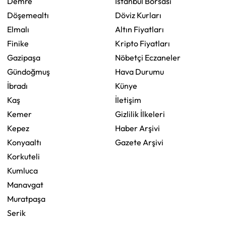
Demre
İstanbul Borsası
Döşemealtı
Döviz Kurları
Elmalı
Altın Fiyatları
Finike
Kripto Fiyatları
Gazipaşa
Nöbetçi Eczaneler
Gündoğmuş
Hava Durumu
İbradı
Künye
Kaş
İletişim
Kemer
Gizlilik İlkeleri
Kepez
Haber Arşivi
Konyaaltı
Gazete Arşivi
Korkuteli
Kumluca
Manavgat
Muratpaşa
Serik