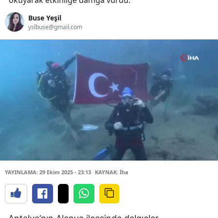
okuyarak etkinliğe damga vurdu.
Buse Yeşil
yslbuse@gmail.com
YAYINLAMA: 29 Ekim 2025 - 23:13
KAYNAK: İha