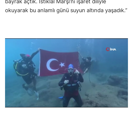
bayrak açtık. İstiklal Marşı’nı işaret diliyle
okuyarak bu anlamlı günü suyun altında yaşadık.”