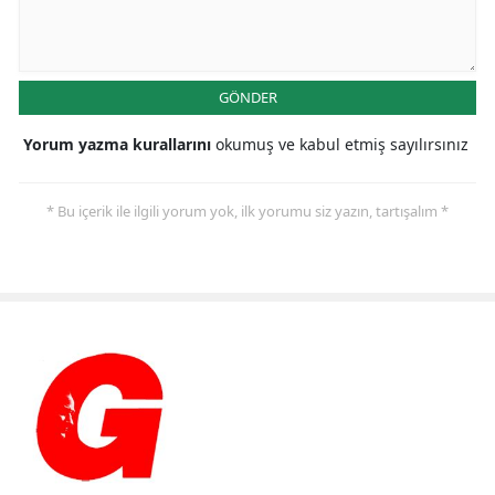
GÖNDER
Yorum yazma kurallarını
okumuş ve kabul etmiş sayılırsınız
* Bu içerik ile ilgili yorum yok, ilk yorumu siz yazın, tartışalım *