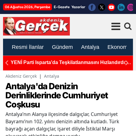
06 Ağustos 2026, Perşembe
E-Gazete
Yazarlar
Resmi İlanlar
Gündem
Antalya
Ekonomi
YENİ Parti Isparta'da Teşkilatlanmasını Hızlandırdı:
A
10 İlçede Süreç Tamamlandı
İn
Akdeniz Gerçek
|
Antalya
Antalya'da Denizin
Derinliklerinde Cumhuriyet
Coşkusu
Antalya’nın Alanya ilçesinde dalgıçlar, Cumhuriyet
Bayramı’nın 102. yılını denizin altında kutladı. Türk
bayrağı açan dalgıçlar, işaret diliyle İstiklal Marşı