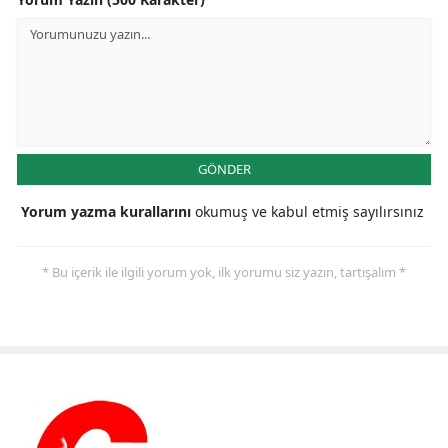
GÖNDER
Yorum yazma kurallarını
okumuş ve kabul etmiş sayılırsınız
* Bu içerik ile ilgili yorum yok, ilk yorumu siz yazın, tartışalım *