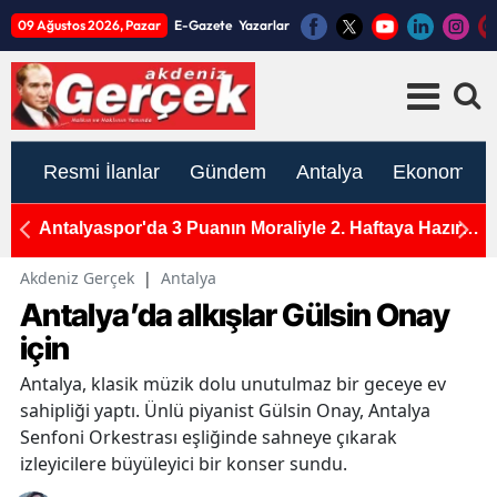
09 Ağustos 2026, Pazar
E-Gazete
Yazarlar
Resmi İlanlar
Gündem
Antalya
Ekonomi
kranı
Antalyaspor'da 3 Puanın Moraliyle 2. Haftaya Hazırlık
A
Başladı: Korkmaz Yönetiminde 2 Grup Çalıştı
B
Akdeniz Gerçek
|
Antalya
Antalya’da alkışlar Gülsin Onay
için
Antalya, klasik müzik dolu unutulmaz bir geceye ev
sahipliği yaptı. Ünlü piyanist Gülsin Onay, Antalya
Senfoni Orkestrası eşliğinde sahneye çıkarak
izleyicilere büyüleyici bir konser sundu.