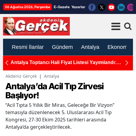
06 Ağustos 2026, Perşembe
E-Gazete
Yazarlar
Resmi İlanlar
Gündem
Antalya
Ekonomi
rcek
Antalya Toptancı Hali Fiyat Listesi Yayımlandı:
T
Sebze ve Meyvede Son Durum
H
Akdeniz Gerçek
|
Antalya
Antalya’da Acil Tıp Zirvesi
Başlıyor!
“Acil Tıpta 5 Yıllık Bir Miras, Geleceğe Bir Vizyon”
temasıyla düzenlenecek 5. Uluslararası Acil Tıp
Kongresi, 27-30 Ekim 2025 tarihleri arasında
Antalya’da gerçekleştirilecek.