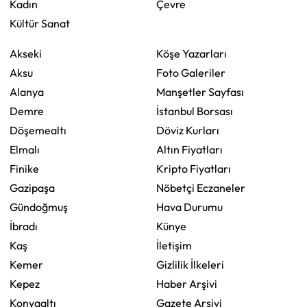
Kadın
Çevre
Kültür Sanat
Akseki
Köşe Yazarları
Aksu
Foto Galeriler
Alanya
Manşetler Sayfası
Demre
İstanbul Borsası
Döşemealtı
Döviz Kurları
Elmalı
Altın Fiyatları
Finike
Kripto Fiyatları
Gazipaşa
Nöbetçi Eczaneler
Gündoğmuş
Hava Durumu
İbradı
Künye
Kaş
İletişim
Kemer
Gizlilik İlkeleri
Kepez
Haber Arşivi
Konyaaltı
Gazete Arşivi