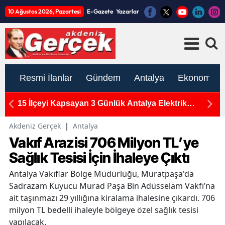
10 Ağustos 2026, Pazartesi
E-Gazete
Yazarlar
Resmi İlanlar
Gündem
Antalya
Ekonomi
n
15 İlçeyi Kapsayan 3 Günlük Antalya Elektrik
M
Kesintisi: 10-11-12 Ağustos Programı Açıklandı
Ka
Akdeniz Gerçek
|
Antalya
Vakıf Arazisi 706 Milyon TL’ye
Sağlık Tesisi İçin İhaleye Çıktı
Antalya Vakıflar Bölge Müdürlüğü, Muratpaşa'da
Sadrazam Kuyucu Murad Paşa Bin Adüsselam Vakfı’na
ait taşınmazı 29 yıllığına kiralama ihalesine çıkardı. 706
milyon TL bedelli ihaleyle bölgeye özel sağlık tesisi
yapılacak.