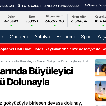
E-Gazete
Yaza
VİDEOLAR
FOTO GALERİ
ANTALYA HAVA DURUMU
Bitcoin
Dolar
Euro
Gram Altın
Çeyrek A
(USDT)
47,5892
55,1257
6.504,34
10.63
64.692,00
ar
Gündem
Antalya
Ekonomi
Spor
Yaş
Toptancı Hali Fiyat Listesi Yayımlandı: Sebze ve Meyvede 
Semalarında Büyüleyici Gece: Gökyüzü Dolunayla Aydınlandı!
arında Büyüleyici
ü Dolunayla
z gökyüzüyle birleşen devasa dolunay,