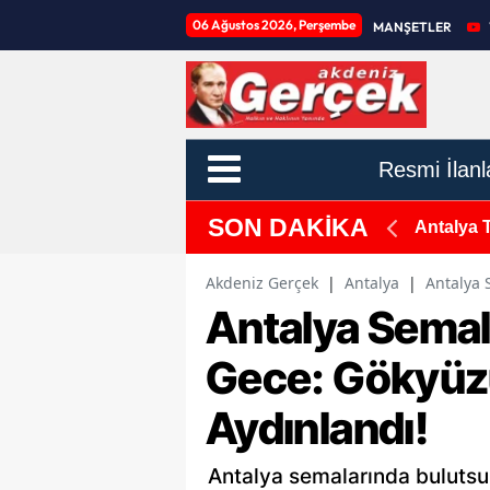
06 Ağustos 2026, Perşembe
MANŞETLER
Resmi İlanl
SON DAKİKA
 Altına Alındı
Antalya 
Akdeniz Gerçek
|
Antalya
|
Antalya 
Antalya Semal
Gece: Gökyüz
Aydınlandı!
Antalya semalarında bulutsu