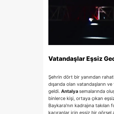
Vatandaşlar Eşsiz Gece
Şehrin dört bir yanından rahatl
dışarıda olan vatandaşların ve 
geldi.
Antalya
semalarında olu
binlerce kişi, ortaya çıkan eşsi
Baykara’nın kadrajına takılan 
kaçıranlar için eşsiz bir görsel