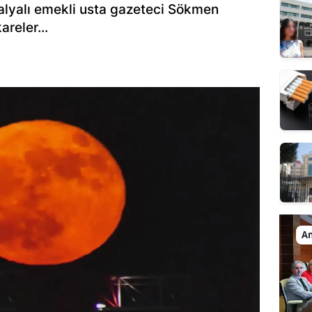
ntalyalı emekli usta gazeteci Sökmen
areler...
An