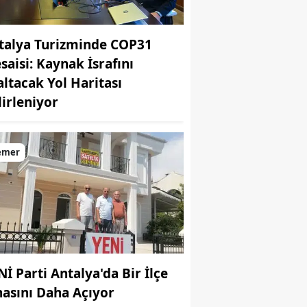
talya Turizminde COP31
saisi: Kaynak İsrafını
altacak Yol Haritası
lirleniyor
emer
Nİ Parti Antalya'da Bir İlçe
nasını Daha Açıyor