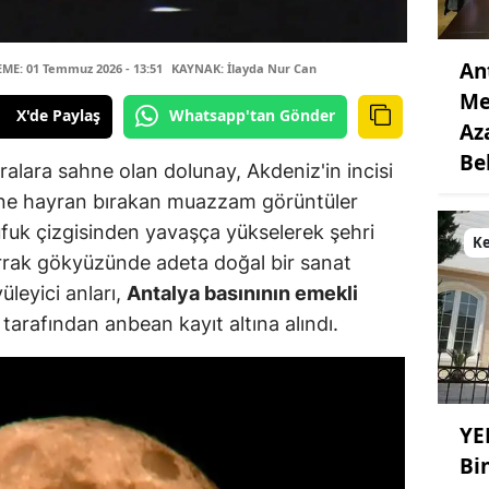
An
E: 01 Temmuz 2026 - 13:51
KAYNAK: İlayda Nur Can
Me
X'de Paylaş
Whatsapp'tan Gönder
Az
Be
alara sahne olan dolunay, Akdeniz'in incisi
dine hayran bırakan muazzam görüntüler
fuk çizgisinden yavaşça yükselerek şehri
K
rrak gökyüzünde adeta doğal bir sanat
leyici anları,
Antalya basınının emekli
a
tarafından anbean kayıt altına alındı.
YE
Bi