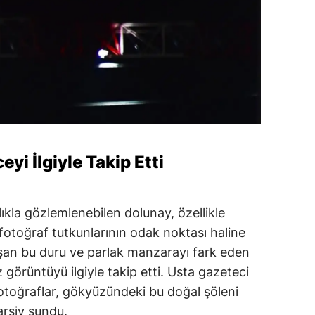
yi İlgiyle Takip Etti
ıkla gözlemlenebilen dolunay, özellikle
fotoğraf tutkunlarının odak noktası haline
şan bu duru ve parlak manzarayı fark eden
z görüntüyü ilgiyle takip etti. Usta gazeteci
fotoğraflar, gökyüzündeki bu doğal şöleni
 arşiv sundu.