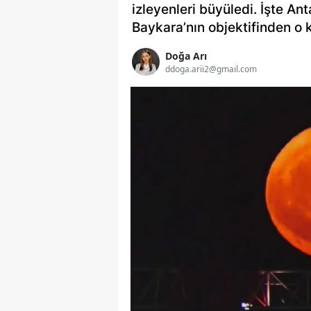
izleyenleri büyüledi. İşte A
Baykara’nın objektifinden o k
Doğa Arı
ddoga.arii2@gmail.com