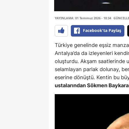
YAYINLAMA: 01 Temmuz 2026 - 10:34
GÜNCELLEM
Facebook'ta Paylaş
Türkiye genelinde eşsiz manzar
Antalya’da da izleyenleri ken
oluşturdu. Akşam saatlerinde u
selamlayan parlak dolunay, be
eserine dönüştü. Kentin bu büyü
ustalarından Sökmen Baykar