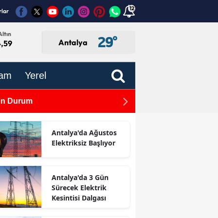
12
rlar
ltın
29
°
Antalya
4,59
am
Yerel
Son Durum
TBMM'de Kabul Edildi: Gaz
Antalya'da Ağustos
Elektriksiz Başlıyor
Antalya'da 3 Gün
Sürecek Elektrik
Kesintisi Dalgası