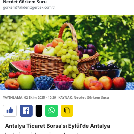
Necdet Görkem Sucu
gorkem@akdenizgercek.com.tr
YAYINLAMA: 02 Ekim 2025 - 10:29
KAYNAK: Necdet Görkem Sucu
Antalya Ticaret Borsa'sı Eylül'de Antalya