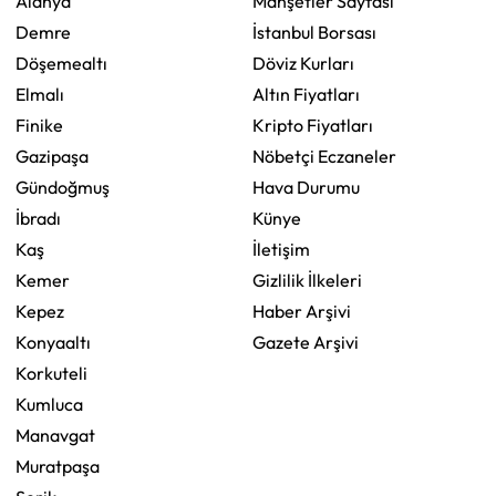
Alanya
Manşetler Sayfası
Demre
İstanbul Borsası
Döşemealtı
Döviz Kurları
Elmalı
Altın Fiyatları
Finike
Kripto Fiyatları
Gazipaşa
Nöbetçi Eczaneler
Gündoğmuş
Hava Durumu
İbradı
Künye
Kaş
İletişim
Kemer
Gizlilik İlkeleri
Kepez
Haber Arşivi
Konyaaltı
Gazete Arşivi
Korkuteli
Kumluca
Manavgat
Muratpaşa