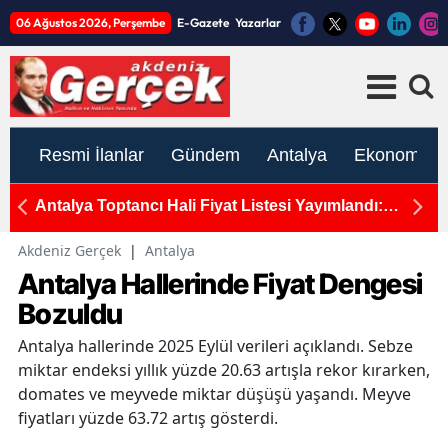
06 Ağustos 2026, Perşembe
E-Gazete
Yazarlar
Resmi İlanlar
Gündem
Antalya
Ekonomi
rcek
Antalya Toptancı Hali Fiyat Listesi Yayımlandı:
T
Sebze ve Meyvede Son Durum
H
Akdeniz Gerçek
|
Antalya
Antalya Hallerinde Fiyat Dengesi
Bozuldu
Antalya hallerinde 2025 Eylül verileri açıklandı. Sebze
miktar endeksi yıllık yüzde 20.63 artışla rekor kırarken,
domates ve meyvede miktar düşüşü yaşandı. Meyve
fiyatları yüzde 63.72 artış gösterdi.