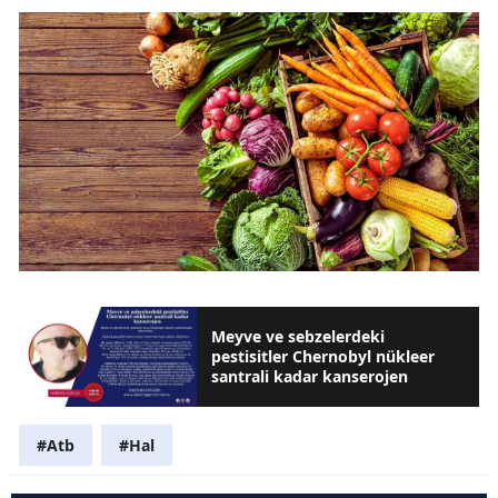
Meyve ve sebzelerdeki
pestisitler Chernobyl nükleer
santrali kadar kanserojen
#Atb
#Hal