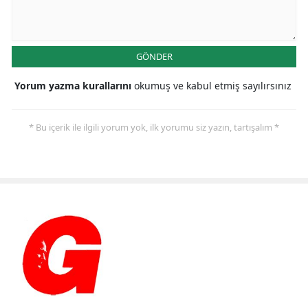
GÖNDER
Yorum yazma kurallarını
okumuş ve kabul etmiş sayılırsınız
* Bu içerik ile ilgili yorum yok, ilk yorumu siz yazın, tartışalım *