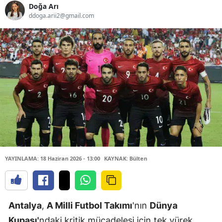
Doğa Arı
ddoga.arii2@gmail.com
YAYINLAMA: 18 Haziran 2026 - 13:00
KAYNAK: Bülten
Antalya
,
A Milli Futbol Takımı
'nın
Dünya
Kupası'
ndaki kritik mücadelesi için tek yürek