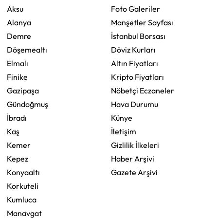
Aksu
Foto Galeriler
Alanya
Manşetler Sayfası
Demre
İstanbul Borsası
Döşemealtı
Döviz Kurları
Elmalı
Altın Fiyatları
Finike
Kripto Fiyatları
Gazipaşa
Nöbetçi Eczaneler
Gündoğmuş
Hava Durumu
İbradı
Künye
Kaş
İletişim
Kemer
Gizlilik İlkeleri
Kepez
Haber Arşivi
Konyaaltı
Gazete Arşivi
Korkuteli
Kumluca
Manavgat