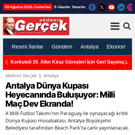
08 Ağustos 2026, Cumartesi
E-Gazete
Yazarlar
Resmi İlanlar
Gündem
Antalya
Ekonomi
1
Korkuteli 35. Altın Kiraz Güreşleri İçin Geri Sayıma
U
Başladı
A
Akdeniz Gerçek
|
Antalya
Antalya Dünya Kupası
Heyecanında Buluşuyor: Milli
Maç Dev Ekranda!
A Milli Futbol Takımı'nın Paraguay ile oynayacağı kritik
Dünya Kupası müsabakası, Antalya Büyükşehir
Belediyesi tarafından Beach Park'ta canlı yayınlanacak.