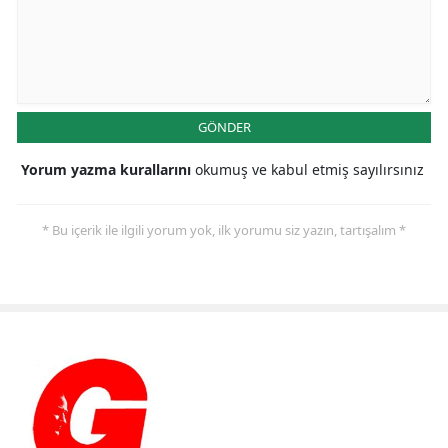
GÖNDER
Yorum yazma kurallarını
okumuş ve kabul etmiş sayılırsınız
* Bu içerik ile ilgili yorum yok, ilk yorumu siz yazın, tartışalım *