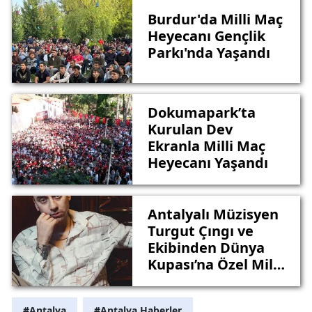
Burdur'da Milli Maç
Heyecanı Gençlik
Parkı'nda Yaşandı
Dokumapark’ta
Kurulan Dev
Ekranla Milli Maç
Heyecanı Yaşandı
Antalyalı Müzisyen
Turgut Çıngı ve
Ekibinden Dünya
Kupası’na Özel Milli
Marş!
#Antalya
#Antalya Haberler