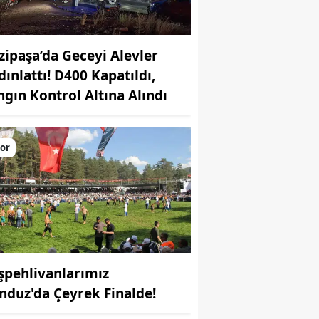
zipaşa’da Geceyi Alevler
dınlattı! D400 Kapatıldı,
ngın Kontrol Altına Alındı
or
şpehlivanlarımız
nduz'da Çeyrek Finalde!