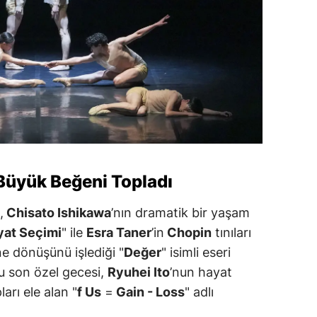
Büyük Beğeni Topladı
,
Chisato Ishikawa
’nın dramatik bir yaşam
yat Seçimi
" ile
Esra Taner
’in
Chopin
tınıları
ne dönüşünü işlediği "
Değer
" isimli eseri
u son özel gecesi,
Ryuhei Ito
’nun hayat
arı ele alan "
f Us
=
Gain - Loss
" adlı