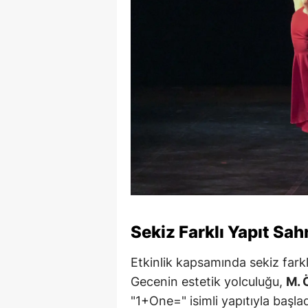
Sekiz Farklı Yapıt Sah
Etkinlik kapsamında sekiz fark
Gecenin estetik yolculuğu,
M. 
"1+One=" isimli yapıtıyla başla