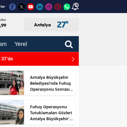
12
rlar
ltın
27
°
Antalya
,99
am
Yerel
 37'de
Gazipaşa’da Geceyi Alevler
Antalya Büyükşehir
Belediyesi’nde Fuhuş
Operasyonu Sonrası
İlk Adım
Fuhuş Operasyonu
Tutuklamaları Gözleri
Antalya Büyükşehir’e
Çevirdi