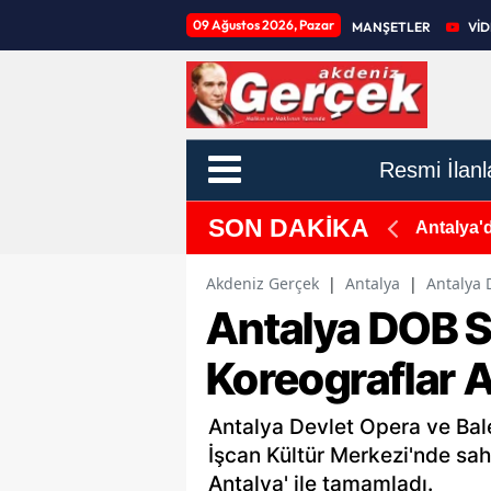
09 Ağustos 2026, Pazar
MANŞETLER
Vİ
Resmi İlanl
SON DAKİKA
ölgede Gizli Tarihi Ortaya Çıkardı, Sit Kararı
Antalya'
Akdeniz Gerçek
|
Antalya
|
Antalya 
Antalya DOB S
Koreograflar A
Antalya Devlet Opera ve Ba
İşcan Kültür Merkezi'nde sa
Antalya' ile tamamladı.