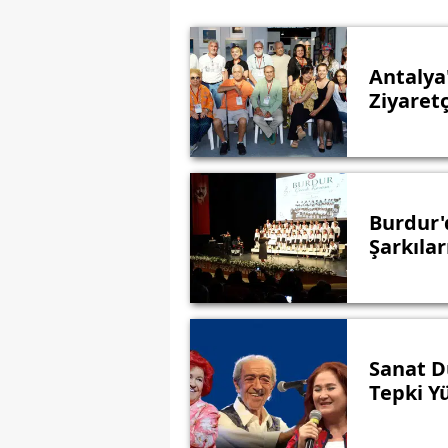
Antalya
Ziyaretç
Burdur'
Şarkılar
Sanat D
Tepki Y