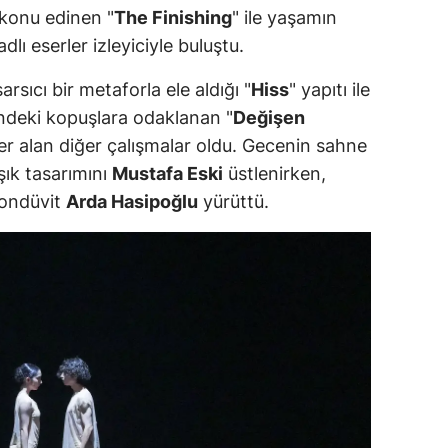
 konu edinen "
The Finishing
" ile yaşamın
 adlı eserler izleyiciyle buluştu.
arsıcı bir metaforla ele aldığı "
Hiss
" yapıtı ile
erindeki kopuşlara odaklanan "
Değişen
er alan diğer çalışmalar oldu. Gecenin sahne
şık tasarımını
Mustafa Eski
üstlenirken,
kondüvit
Arda Hasipoğlu
yürüttü.