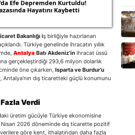
'da Efe Depremden Kurtuldu!
Kazasında Hayatını Kaybetti
icaret Bakanlığı i
ş birliğiyle hazırlanan
açıklandı. Türkiye genelinde ihracatın yıllık
emde,
Antalya
Batı Akdeniz’in
ihracat üssü
na gerçekleştirdiği 293,6 milyon dolarlık
hacminde öne çıkarken,
Isparta ve Burdur’u
er, Antalya’nın dış ticaretteki güçlü konumunu
 Fazla Verdi
ndaki üretim gücüyle Türkiye ekonomisine
 Nisan 2026 döneminde dış ticarette pozitif
verilere göre kent, ithalatından daha fazla