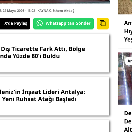
22 Mayıs 2026 - 13:02
KAYNAK: Ethem Akdağ
An
X'de Paylaş
Whatsapp'tan Gönder
Hı
Ye
Dış Ticarette Fark Attı, Bölge
ında Yüzde 80'i Buldu
An
eniz'in İnşaat Lideri Antalya:
 Yeni Ruhsat Atağı Başladı
De
De
Al