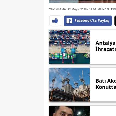
YAYINLAMA: 22 Mayıs 2026 - 12:04
GÜNCELLEME: 
Facebook'ta Paylaş
Antalya 
İhracat
Batı Akd
Konutta