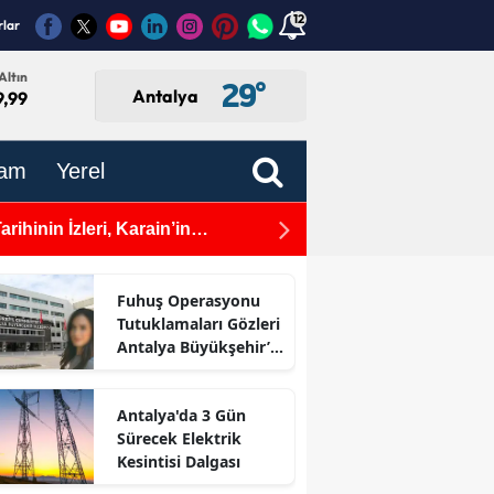
12
rlar
Altın
29
°
Antalya
9,99
am
Yerel
 Zayıfladı"
Muratpaşa'da Dengeler Deği
cat!
Fuhuş Operasyonu
Tutuklamaları Gözleri
Antalya Büyükşehir’e
Çevirdi
Antalya'da 3 Gün
Sürecek Elektrik
Kesintisi Dalgası