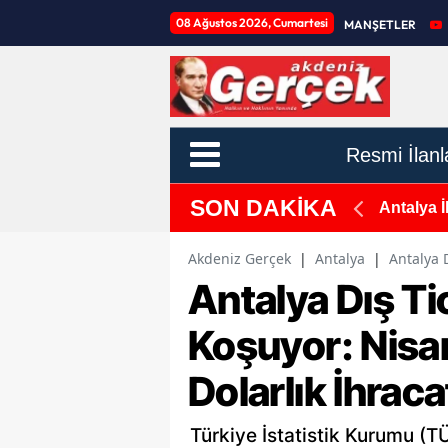
08 Ağustos 2026, Cumartesi
MANŞETLER
Resmi İlanl
SON DAKİKA
ısı: "İnsanlık Tarihinin İzleri, Karain’in
ATSO Baş
Akdeniz Gerçek
|
Antalya
|
Antalya 
Antalya Dış Ti
Koşuyor: Nisa
Dolarlık İhraca
Türkiye İstatistik Kurumu (TÜİ