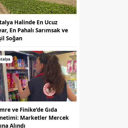
talya Halinde En Ucuz
yar, En Pahalı Sarımsak ve
şil Soğan
talya
mre ve Finike’de Gıda
netimi: Marketler Mercek
tına Alındı