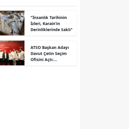
"İnsanlık Tarihinin
İzleri, Karain’in
Derinliklerinde Saklı"
ATSO Başkan Adayı
Davut Çetin Seçim
Ofisini Açtı:
"ATSO'nun Gücü
Zayıfladı"