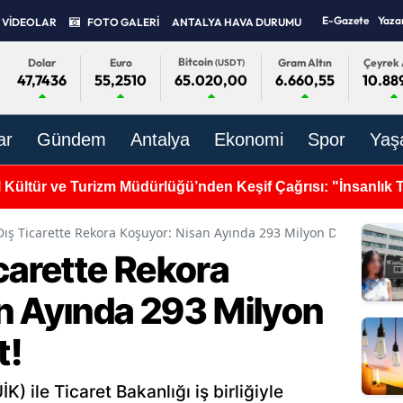
E-Gazete
Yaza
VİDEOLAR
FOTO GALERİ
ANTALYA HAVA DURUMU
Bitcoin
Dolar
Euro
Gram Altın
Çeyrek 
(USDT)
47,7436
55,2510
6.660,55
10.88
65.020,00
ar
Gündem
Antalya
Ekonomi
Spor
Yaş
kan Adayı Davut Çetin Seçim Ofisini Açtı: "ATSO'nun Gücü
Dış Ticarette Rekora Koşuyor: Nisan Ayında 293 Milyon Dolarlık İhra
carette Rekora
n Ayında 293 Milyon
t!
K) ile Ticaret Bakanlığı iş birliğiyle