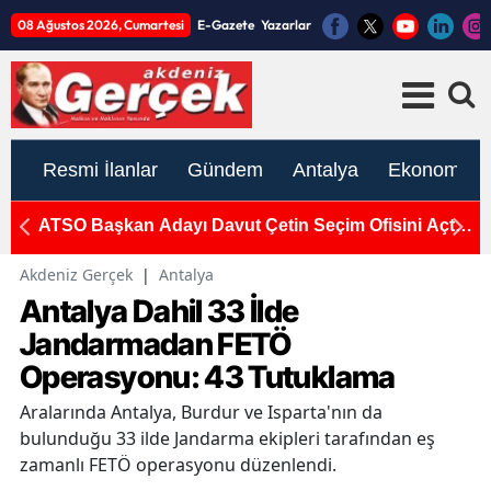
08 Ağustos 2026, Cumartesi
E-Gazete
Yazarlar
Resmi İlanlar
Gündem
Antalya
Ekonomi
if
ATSO Başkan Adayı Davut Çetin Seçim Ofisini Açtı:
M
"ATSO'nun Gücü Zayıfladı"
Pa
Akdeniz Gerçek
|
Antalya
Antalya Dahil 33 İlde
Jandarmadan FETÖ
Operasyonu: 43 Tutuklama
Aralarında Antalya, Burdur ve Isparta'nın da
bulunduğu 33 ilde Jandarma ekipleri tarafından eş
zamanlı FETÖ operasyonu düzenlendi.