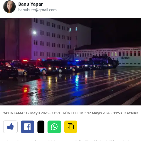
Banu Yapar
banubute@gmail.com
YAYINLAMA: 12 Mayıs 2026 - 11:51
GÜNCELLEME: 12 Mayıs 2026 - 11:53
KAYNAK: 