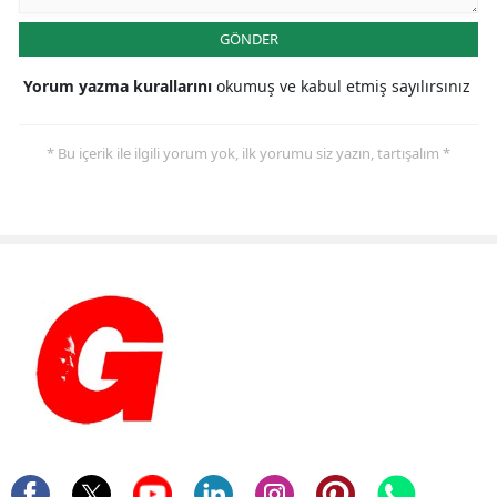
GÖNDER
Yorum yazma kurallarını
okumuş ve kabul etmiş sayılırsınız
* Bu içerik ile ilgili yorum yok, ilk yorumu siz yazın, tartışalım *