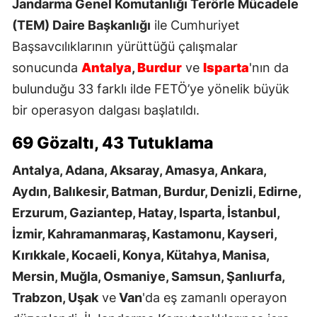
Jandarma Genel Komutanlığı Terörle Mücadele
(TEM) Daire Başkanlığı
ile Cumhuriyet
Başsavcılıklarının yürüttüğü çalışmalar
sonucunda
Antalya
,
Burdur
ve
Isparta
'nın da
bulunduğu 33 farklı ilde FETÖ’ye yönelik büyük
bir operasyon dalgası başlatıldı.
69 Gözaltı, 43 Tutuklama
Antalya, Adana, Aksaray, Amasya, Ankara,
Aydın, Balıkesir, Batman, Burdur, Denizli, Edirne,
Erzurum, Gaziantep, Hatay, Isparta, İstanbul,
İzmir, Kahramanmaraş, Kastamonu, Kayseri,
Kırıkkale, Kocaeli, Konya, Kütahya, Manisa,
Mersin, Muğla, Osmaniye, Samsun, Şanlıurfa,
Trabzon, Uşak
ve
Van
'da eş zamanlı operayon