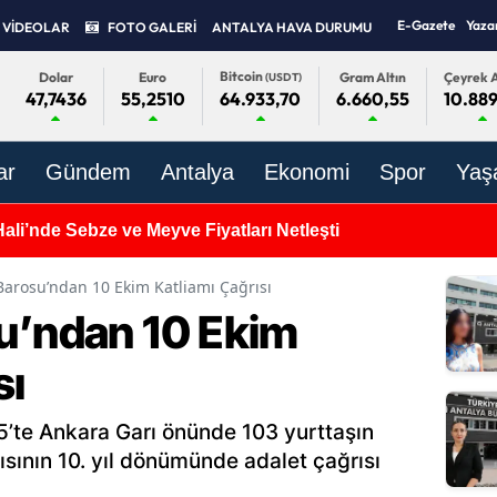
E-Gazete
Yaza
VİDEOLAR
FOTO GALERİ
ANTALYA HAVA DURUMU
Bitcoin
Dolar
Euro
Gram Altın
Çeyrek A
(USDT)
47,7436
55,2510
6.660,55
10.889
64.933,70
ar
Gündem
Antalya
Ekonomi
Spor
Yaş
ali’nde Sebze ve Meyve Fiyatları Netleşti
Barosu’ndan 10 Ekim Katliamı Çağrısı
u’ndan 10 Ekim
sı
5’te Ankara Garı önünde 103 yurttaşın
rısının 10. yıl dönümünde adalet çağrısı