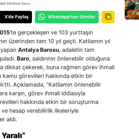
det Görkem Sucu
X'de Paylaş
Whatsapp'tan Gönder
2015
’te gerçekleşen ve 103 yurttaşın
ının üzerinden tam 10 yıl geçti. Katliamın yıl
a yapan
Antalya Barosu
, adaletin tam
guladı.
Baro
, saldırının önlenebilir olduğuna
na dikkat çekerek, buna rağmen görev ihmali
 kamu görevlileri hakkında etkin bir
rtti. Açıklamada, “Katliamın önlenebilir
ra karşın, görev ihmali iddiasıyla
vlileri hakkında etkin bir soruşturma
e hesap verebilirlik ilkeleriyle
r aldı.
Yaralı”