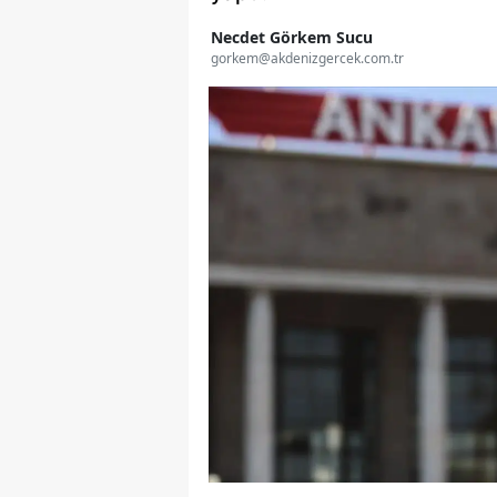
Necdet Görkem Sucu
gorkem@akdenizgercek.com.tr