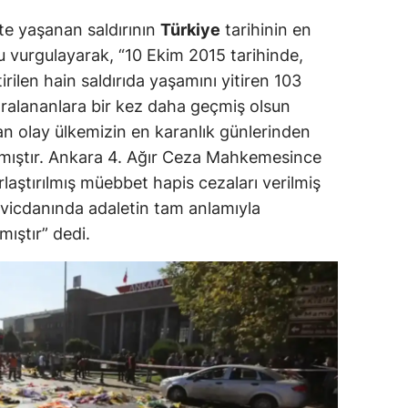
te yaşanan saldırının
Türkiye
tarihinin en
ğu vurgulayarak, “10 Ekim 2015 tarihinde,
ilen hain saldırıda yaşamını yitiren 103
yaralananlara bir kez daha geçmiş olsun
an olay ülkemizin en karanlık günlerinden
ınmıştır. Ankara 4. Ağır Ceza Mahkemesince
laştırılmış müebbet hapis cezaları verilmiş
vicdanında adaletin tam anlamıyla
ıştır” dedi.