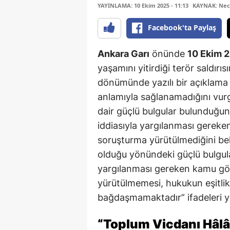
YAYINLAMA: 10 Ekim 2025 - 11:13
KAYNAK: Nec
Facebook'ta Paylaş
Ankara Garı
önünde
10 Ekim 
yaşamını yitirdiği terör saldırıs
dönümünde yazılı bir açıklam
anlamıyla sağlanamadığını vur
dair güçlü bulgular bulunduğu
iddiasıyla yargılanması gereken
soruşturma yürütülmediğini beli
olduğu yönündeki güçlü bulgula
yargılanması gereken kamu göre
yürütülmemesi, hukukun eşitlik v
bağdaşmamaktadır” ifadeleri ye
“Toplum Vicdanı Hâlâ 