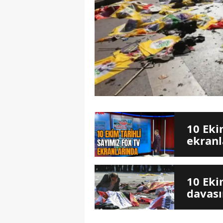
10 Eki
ekranl
10 Eki
davası