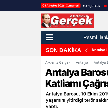
08 Ağustos 2026, Cumartesi
MANŞETLER
Resmi İlanl
SON DAKİKA
zde 171 Arttı
Antalya H
Akdeniz Gerçek
|
Antalya
|
Antalya 
Antalya Baros
Katliamı Çağrı
Antalya Barosu, 10 Ekim 201
yaşamını yitirdiği terör saldı
yaptı.