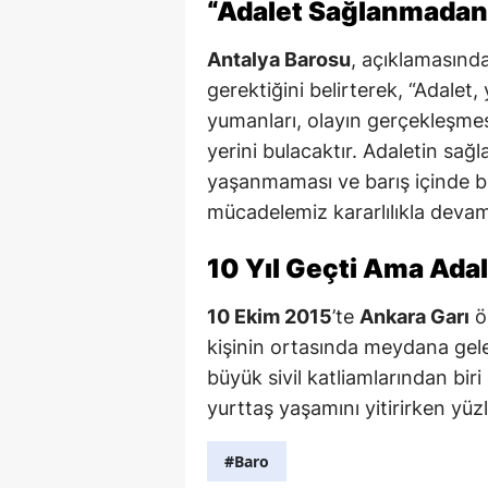
“Adalet Sağlanmada
Antalya Barosu
, açıklamasınd
gerektiğini belirterek, “Adalet, 
yumanları, olayın gerçekleşmes
yerini bulacaktır. Adaletin sağ
yaşanmaması ve barış içinde b
mücadelemiz kararlılıkla devam
10 Yıl Geçti Ama Adal
10 Ekim 2015
’te
Ankara Garı
ön
kişinin ortasında meydana gele
büyük sivil katliamlarından bir
yurttaş yaşamını yitirirken yüzl
#Baro