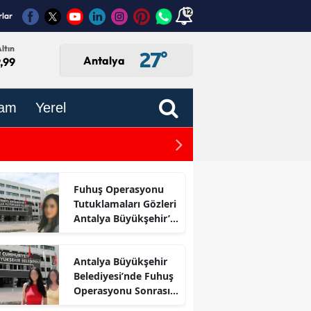
12
rlar
ltın
27
°
Antalya
,99
am
Yerel
Toroslar’da Hayvancılık Me
Fuhuş Operasyonu
Tutuklamaları Gözleri
Antalya Büyükşehir’e
Çevirdi
Antalya Büyükşehir
Belediyesi’nde Fuhuş
Operasyonu Sonrası
İlk Adım