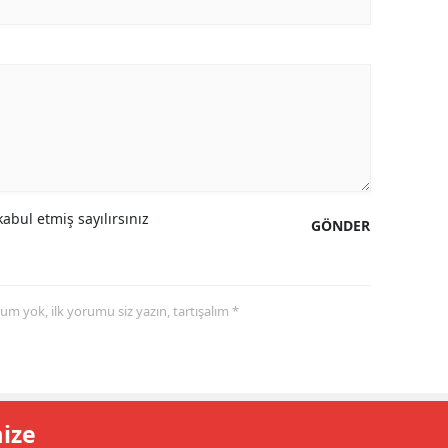
abul etmiş sayılırsınız
GÖNDER
yorum yok, ilk yorumu siz yazın, tartışalım *
mize