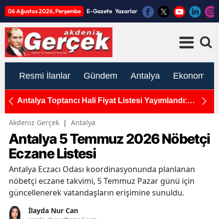
06 Ağustos 2026, Perşembe
E-Gazete
Yazarlar
Resmi İlanlar
Gündem
Antalya
Ekonomi
rcek
Antalya Toptancı Hali Fiyat Listesi Yayımlandı:
T
Sebze ve Meyvede Son Durum
H
Akdeniz Gerçek
|
Antalya
Antalya 5 Temmuz 2026 Nöbetçi
Eczane Listesi
Antalya Eczacı Odası koordinasyonunda planlanan
nöbetçi eczane takvimi, 5 Temmuz Pazar günü için
güncellenerek vatandaşların erişimine sunuldu.
İlayda Nur Can