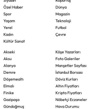
Siyaset
Röportaj
Özel Haber
Dünya
Spor
Magazin
Yaşam
Teknoloji
Yerel
Futbol
Kadın
Çevre
Kültür Sanat
Akseki
Köşe Yazarları
Aksu
Foto Galeriler
Alanya
Manşetler Sayfası
Demre
İstanbul Borsası
Döşemealtı
Döviz Kurları
Elmalı
Altın Fiyatları
Finike
Kripto Fiyatları
Gazipaşa
Nöbetçi Eczaneler
Gündoğmuş
Hava Durumu