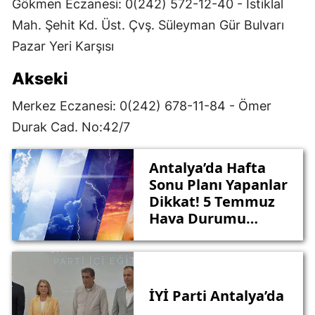
Gökmen Eczanesi: 0(242) 572-12-40 - İstiklal
Mah. Şehit Kd. Üst. Çvş. Süleyman Gür Bulvarı
Pazar Yeri Karşısı
Akseki
Merkez Eczanesi: 0(242) 678-11-84 - Ömer
Durak Cad. No:42/7
Antalya’da Hafta
Sonu Planı Yapanlar
Dikkat! 5 Temmuz
Hava Durumu
Tahmini Belli Oldu
İYİ Parti Antalya’da