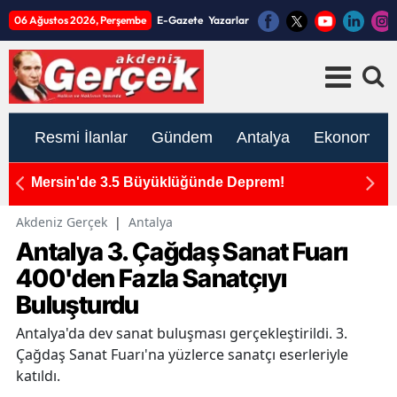
06 Ağustos 2026, Perşembe
E-Gazete
Yazarlar
Resmi İlanlar
Gündem
Antalya
Ekonomi
ım
Mersin'de 3.5 Büyüklüğünde Deprem!
K
ato
İ
Akdeniz Gerçek
|
Antalya
Antalya 3. Çağdaş Sanat Fuarı
400'den Fazla Sanatçıyı
Buluşturdu
Antalya'da dev sanat buluşması gerçekleştirildi. 3.
Çağdaş Sanat Fuarı'na yüzlerce sanatçı eserleriyle
katıldı.