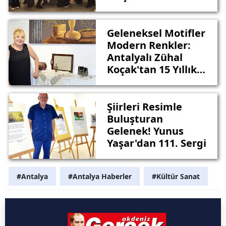
Var”
Geleneksel Motifler
Modern Renkler:
Antalyalı Zühal
Koçak'tan 15 Yıllık
Sergi
Şiirleri Resimle
Buluşturan
Gelenek! Yunus
Yaşar'dan 111. Sergi
#Antalya
#Antalya Haberler
#Kültür Sanat