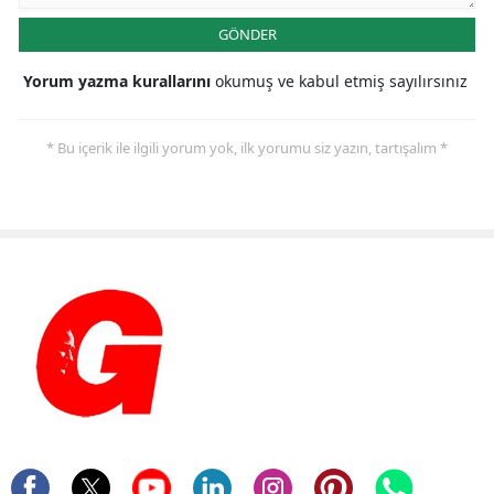
GÖNDER
Yorum yazma kurallarını
okumuş ve kabul etmiş sayılırsınız
* Bu içerik ile ilgili yorum yok, ilk yorumu siz yazın, tartışalım *