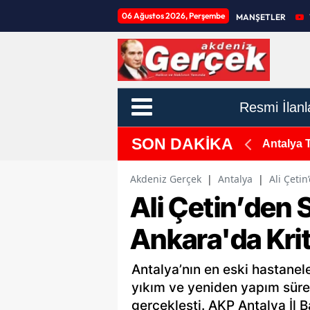
06 Ağustos 2026, Perşembe
MANŞETLER
Resmi İlanl
SON DAKİKA
 Altına Alındı
Antalya 
Akdeniz Gerçek
|
Antalya
|
Ali Çeti
Ali Çetin’den S
Ankara'da Kri
Antalya’nın en eski hastanel
yıkım ve yeniden yapım sürec
gerçekleşti. AKP Antalya İl 