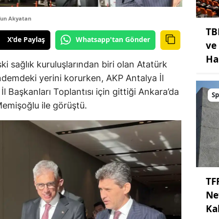
fun Akyatan
TB
X'de Paylaş
Whatsapp'tan Gönder
ve
Ha
i sağlık kuruluşlarından biri olan Atatürk
ndemdeki yerini korurken, AKP Antalya İl
İl Başkanları Toplantısı için gittiği Ankara’da
Sp
Memişoğlu ile görüştü.
TF
Ne
Kal