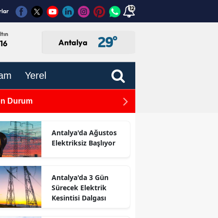
12
rlar
tın
29
°
Antalya
,16
am
Yerel
Son Durum
TBMM'de Kabul Edildi: Gaz
Antalya'da Ağustos
Elektriksiz Başlıyor
Antalya'da 3 Gün
Sürecek Elektrik
Kesintisi Dalgası