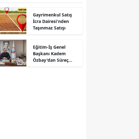
Gayrimenkul Satış
İcra Dairesi'nden
Taşınmaz Satışı
Eğitim-İş Genel
Başkanı Kadem
Özbay'dan Süreç
Tepkisi: "Kapalı
Kapılar Ardından
Uzlaşı Çıkmaz"