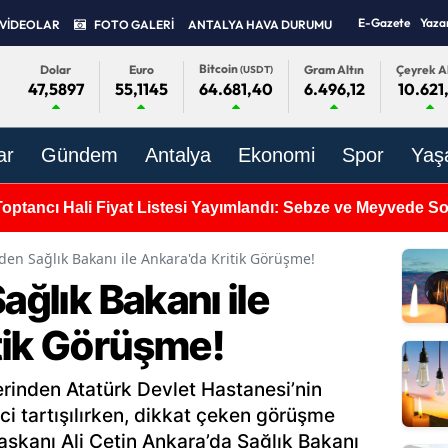
E-Gazete
Yaza
VİDEOLAR
FOTO GALERİ
ANTALYA HAVA DURUMU
Bitcoin
Dolar
Euro
Gram Altın
Çeyrek Al
(USDT)
47,5897
55,1145
6.496,12
10.621
64.681,40
ar
Gündem
Antalya
Ekonomi
Spor
Yaş
Toptancı Hali Fiyat Listesi Yayımlandı: Sebze ve Meyvede 
n’den Sağlık Bakanı ile Ankara'da Kritik Görüşme!
ağlık Bakanı ile
tik Görüşme!
erinden Atatürk Devlet Hastanesi’nin
i tartışılırken, dikkat çeken görüşme
Başkanı Ali Çetin Ankara’da Sağlık Bakanı