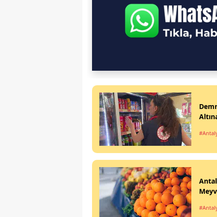
Demre
Altın
#Antal
Antal
Meyv
#Antal