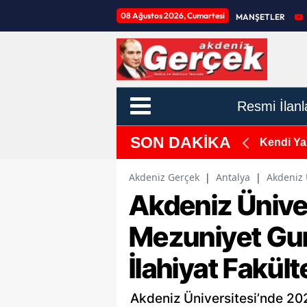
08 Ağustos 2026, Cumartesi
MANŞETLER
Resmi İlanl
SON DAKİKA
yonu ile Otomobil Çarpıştı, 9 Yaralı!
Kendi Yar
Akdeniz Gerçek
|
Antalya
|
Akdeniz 
Akdeniz Ünive
Mezuniyet Gur
İlahiyat Fakült
Akdeniz Üniversitesi’nde 20