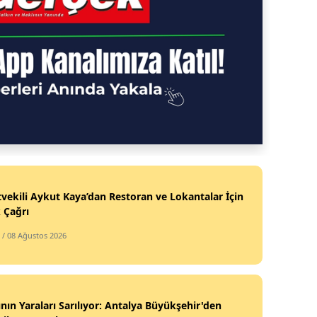
tvekili Aykut Kaya’dan Restoran ve Lokantalar İçin
k Çağrı
/ 08 Ağustos 2026
nın Yaraları Sarılıyor: Antalya Büyükşehir'den