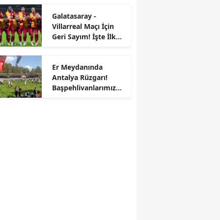
Galatasaray -
Villarreal Maçı İçin
Geri Sayım! İşte İlk
11'ler!
Er Meydanında
Antalya Rüzgarı!
Başpehlivanlarımız
Kunduz'da Çeyrek
Finalde!