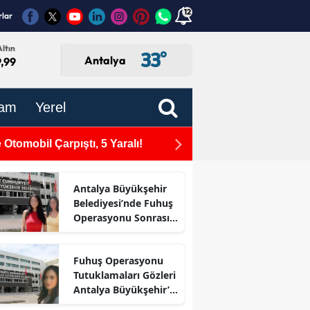
12
rlar
ltın
33
°
Antalya
,99
am
Yerel
Otomobil Çarpıştı, 5 Yaralı!
Dokumapark'taki Hababam S
aktı!
Antalya Büyükşehir
Belediyesi’nde Fuhuş
Operasyonu Sonrası
İlk Adım
Fuhuş Operasyonu
Tutuklamaları Gözleri
Antalya Büyükşehir’e
Çevirdi