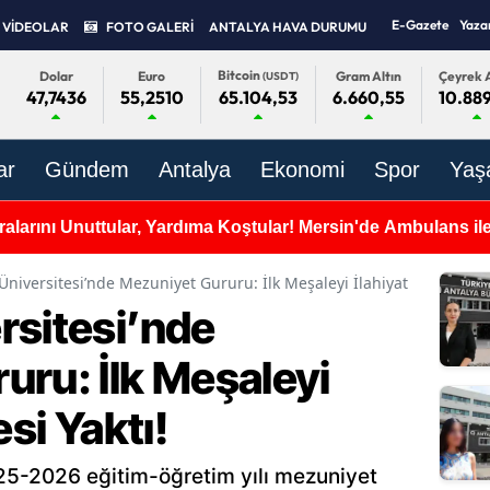
E-Gazete
Yaza
VİDEOLAR
FOTO GALERİ
ANTALYA HAVA DURUMU
Bitcoin
Dolar
Euro
Gram Altın
Çeyrek A
(USDT)
47,7436
55,2510
6.660,55
10.889
65.104,53
ar
Gündem
Antalya
Ekonomi
Spor
Yaş
alarını Unuttular, Yardıma Koştular! Mersin'de Ambulans ile 
Üniversitesi’nde Mezuniyet Gururu: İlk Meşaleyi İlahiyat Fakültesi Y
rsitesi’nde
uru: İlk Meşaleyi
esi Yaktı!
25-2026 eğitim-öğretim yılı mezuniyet