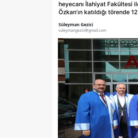
heyecanı İlahiyat Fakültesi i
Özkan’ın katıldığı törende 12
Süleyman Gezici
suleymangezici@gmail.com