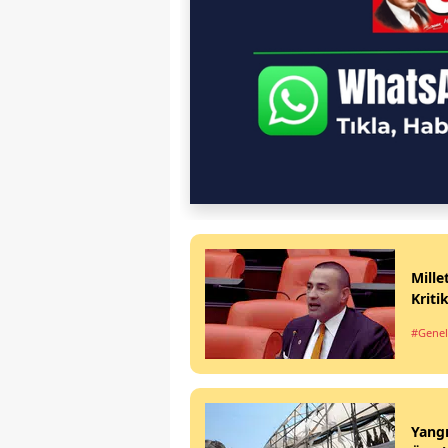
Mille
Kriti
#Genel
Yangı