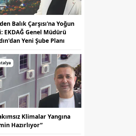
den Balık Çarşısı'na Yoğun
gi: EKDAĞ Genel Müdürü
dın'dan Yeni Şube Planı
talya
akımsız Klimalar Yangına
min Hazırlıyor”