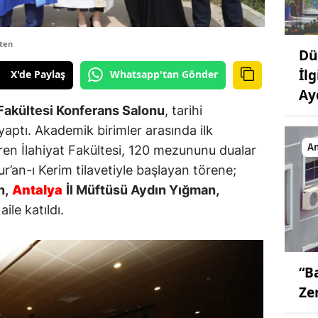
ten
Dü
İl
X'de Paylaş
Whatsapp'tan Gönder
Ay
 Fakültesi Konferans Salonu
, tarihi
 yaptı. Akademik birimler arasında ilk
An
ren İlahiyat Fakültesi, 120 mezununu dualar
Kur’an-ı Kerim tilavetiyle başlayan törene;
n,
Antalya
İl Müftüsü Aydın Yığman,
le katıldı.
“B
Ze