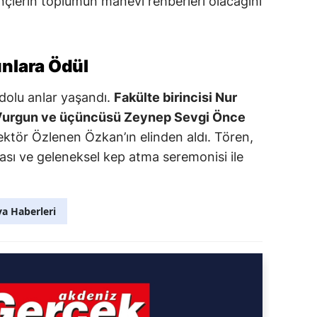
nçlerin toplumun manevi rehberleri olacağını
nlara Ödül
dolu anlar yaşandı.
Fakülte birincisi Nur
e Vurgun ve üçüncüsü Zeynep Sevgi Önce
ektör Özlenen Özkan’ın elinden aldı. Tören,
ası ve geleneksel kep atma seremonisi ile
a Haberleri