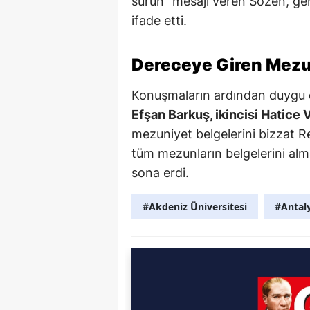
sürün" mesajı veren Sözen, ge
ifade etti.
Dereceye Giren Mezu
Konuşmaların ardından duygu 
Efşan Barkuş, ikincisi Hatic
mezuniyet belgelerini bizzat R
tüm mezunların belgelerini alm
sona erdi.
#Akdeniz Üniversitesi
#Antaly