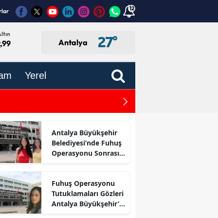
12
rlar
ltın
27
°
Antalya
,99
am
Yerel
i Yakalandı!
Maden Faciasının Firari H
Antalya Büyükşehir
Belediyesi’nde Fuhuş
Operasyonu Sonrası
İlk Adım
Fuhuş Operasyonu
Tutuklamaları Gözleri
Antalya Büyükşehir’e
Çevirdi