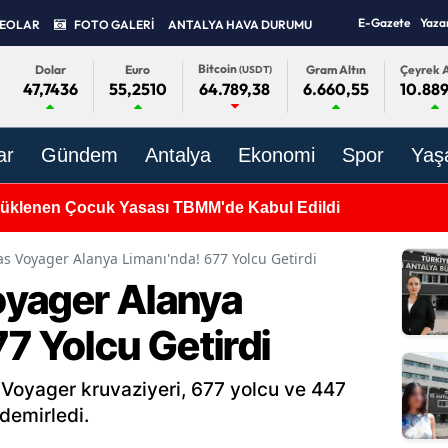
E-Gazete
Yaza
DEOLAR
FOTO GALERİ
ANTALYA HAVA DURUMU
Bitcoin
Dolar
Euro
Gram Altın
Çeyrek A
(USDT)
47,7436
55,2510
6.660,55
10.889
64.789,38
ar
Gündem
Antalya
Ekonomi
Spor
Yaş
rdan Kaçamadı! Mersin'de Otomobile Taşla Saldıran Şüphel
s Voyager Alanya Limanı'nda! 677 Yolcu Getirdi
oyager Alanya
7 Yolcu Getirdi
Voyager kruvaziyeri, 677 yolcu ve 447
demirledi.