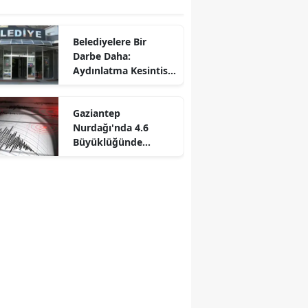
Belediyelere Bir
Darbe Daha:
Aydınlatma Kesintisi
Yüzde 60’a Çıkıyor!
Gaziantep
Nurdağı'nda 4.6
Büyüklüğünde
Deprem