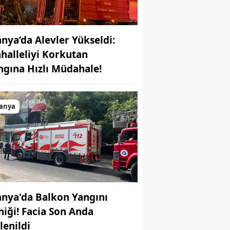
anya’da Alevler Yükseldi:
halleliyi Korkutan
ngına Hızlı Müdahale!
lanya
anya'da Balkon Yangını
niği! Facia Son Anda
lenildi