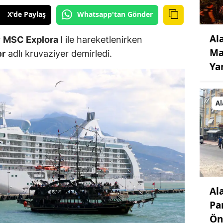
X'de Paylaş
Whatsapp'tan Gönder
Al
r
MSC Explora I
ile hareketlenirken
Ma
er
adlı kruvaziyer demirledi.
Ya
A
Al
Pa
Ön