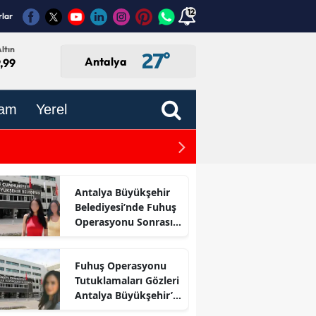
12
rlar
ltın
27
°
Antalya
,99
am
Yerel
Suça Sürüklenen Çocuk Y
Antalya Büyükşehir
Belediyesi’nde Fuhuş
Operasyonu Sonrası
İlk Adım
Fuhuş Operasyonu
Tutuklamaları Gözleri
Antalya Büyükşehir’e
Çevirdi