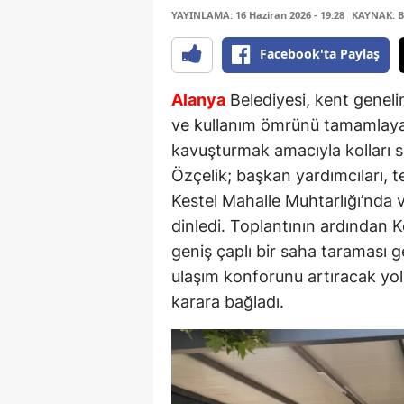
YAYINLAMA: 16 Haziran 2026 - 19:28
KAYNAK: B
Facebook'ta Paylaş
Alanya
Belediyesi, kent genelin
ve kullanım ömrünü tamamlaya
kavuşturmak amacıyla kolları 
Özçelik; başkan yardımcıları, te
Kestel Mahalle Muhtarlığı’nda v
dinledi. Toplantının ardından 
geniş çaplı bir saha taraması g
ulaşım konforunu artıracak yol
karara bağladı.