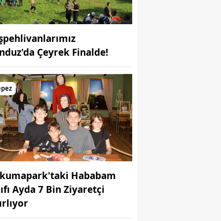
şpehlivanlarımız
nduz'da Çeyrek Finalde!
epez
kumapark'taki Hababam
ıfı Ayda 7 Bin Ziyaretçi
ırlıyor