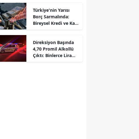
Türkiye'nin Yarısı
Borç Sarmalında:
Bireysel Kredi ve Kart
Borçları 6.8 Trilyonu
Aştı
Direksiyon Başında
4,70 Promil Alkollü
Çıktı: Binlerce Lira
Ceza Yedi!