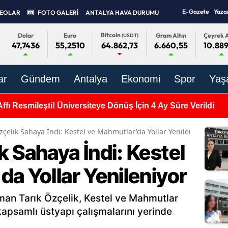
E-Gazete
Yaza
DEOLAR
FOTO GALERİ
ANTALYA HAVA DURUMU
Bitcoin
Dolar
Euro
Gram Altın
Çeyrek A
(USDT)
47,7436
55,2510
6.660,55
10.889
64.862,73
ar
Gündem
Antalya
Ekonomi
Spor
Yaş
Müziğin Güçlü Sesi Cansever Hayatını Kaybetti
çelik Sahaya İndi: Kestel ve Mahmutlar'da Yollar Yenileniyor
 Sahaya İndi: Kestel
a Yollar Yenileniyor
an Tarık Özçelik, Kestel ve Mahmutlar
apsamlı üstyapı çalışmalarını yerinde