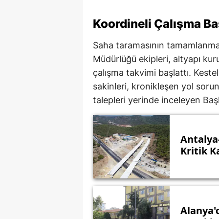
Koordineli Çalışma Ba
Saha taramasının tamamlanmasıy
Müdürlüğü ekipleri, altyapı kuru
çalışma takvimi başlattı. Kest
sakinleri, kronikleşen yol soru
talepleri yerinde inceleyen Başk
Antalya
Kritik K
Alanya'