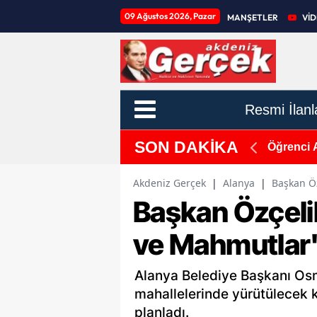
09 Ağustos 2026, Pazar
MANŞETLER
Vİ
Resmi İlanl
SON DAKİKA
y Süre Verildi
Arabesk 
Akdeniz Gerçek
|
Alanya
|
Başkan Öz
Başkan Özçelik
ve Mahmutlar'd
Alanya Belediye Başkanı Osm
mahallelerinde yürütülecek k
planladı.