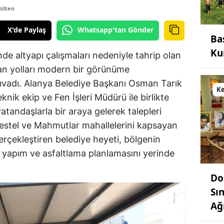
ülten
X'de Paylaş
Whatsapp'tan Gönder
Ba
Ku
de altyapı çalışmaları nedeniyle tahrip olan
n yolları modern bir görünüme
sıvadı. Alanya Belediye Başkanı Osman Tarık
K
knik ekip ve Fen İşleri Müdürü ile birlikte
atandaşlarla bir araya gelerek talepleri
Kestel ve Mahmutlar mahallelerini kapsayan
erçekleştiren belediye heyeti, bölgenin
 yapım ve asfaltlama planlamasını yerinde
Do
Sın
Ağ