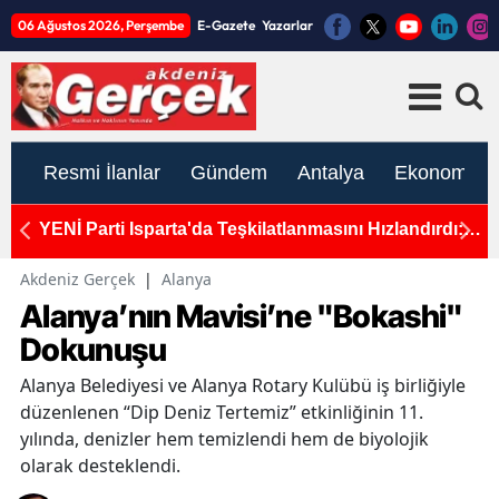
06 Ağustos 2026, Perşembe
E-Gazete
Yazarlar
Resmi İlanlar
Gündem
Antalya
Ekonomi
dı:
Antalya'da Tabelalar Değişmedi! Akaryakıttaki Dev
A
İndirim Pompaya Değil, Vergiye Gitti!
A
Akdeniz Gerçek
|
Alanya
Alanya’nın Mavisi’ne "Bokashi"
Dokunuşu
Alanya Belediyesi ve Alanya Rotary Kulübü iş birliğiyle
düzenlenen “Dip Deniz Tertemiz” etkinliğinin 11.
yılında, denizler hem temizlendi hem de biyolojik
olarak desteklendi.