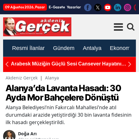
09 Ağustos 2026, Pazar
E-Gazete
Yazarlar
Resmi İlanlar
Gündem
Antalya
Ekonomi
yatını
Suça Sürüklenen Çocuk Yasası TBMM'de Kabu
Edildi
Akdeniz Gerçek
|
Alanya
Alanya’da Lavanta Hasadı: 30
Ayda Mor Bahçelere Dönüştü
Alanya Belediyesi’nin Fakırcalı Mahallesi’nde atıl
durumdaki arazide yetiştirdiği 30 bin lavanta fidesinin
ilk hasadı gerçekleştirildi.
Doğa Arı