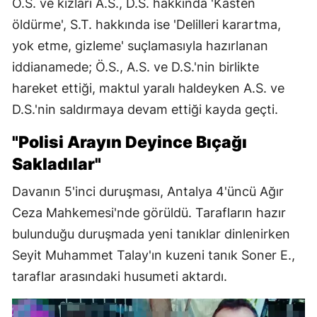
Ö.S. ve kızları A.S., D.S. hakkında 'Kasten
öldürme', S.T. hakkında ise 'Delilleri karartma,
yok etme, gizleme' suçlamasıyla hazırlanan
iddianamede; Ö.S., A.S. ve D.S.'nin birlikte
hareket ettiği, maktul yaralı haldeyken A.S. ve
D.S.'nin saldırmaya devam ettiği kayda geçti.
"Polisi Arayın Deyince Bıçağı
Sakladılar"
Davanın 5'inci duruşması, Antalya 4'üncü Ağır
Ceza Mahkemesi'nde görüldü. Tarafların hazır
bulunduğu duruşmada yeni tanıklar dinlenirken
Seyit Muhammet Talay'ın kuzeni tanık Soner E.,
taraflar arasındaki husumeti aktardı.