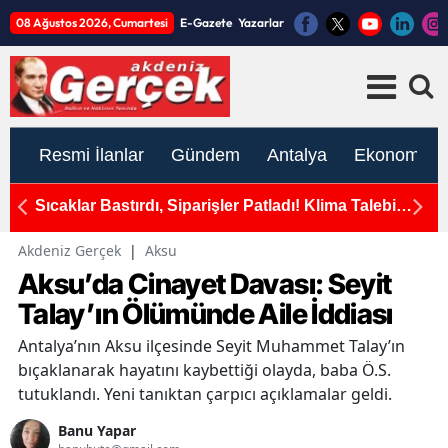
08 Ağustos 2026, Cumartesi
E-Gazete
Yazarlar
Resmi İlanlar
Gündem
Antalya
Ekonomi
okak
Sıcaklar Bastırdı, Siparişler Patladı! Klima Talebi
An
e Son
Yüzde 171 Arttı
Akdeniz Gerçek
|
Aksu
Aksu’da Cinayet Davası: Seyit
Talay’ın Ölümünde Aile İddiası
Antalya’nın Aksu ilçesinde Seyit Muhammet Talay’ın
bıçaklanarak hayatını kaybettiği olayda, baba Ö.S.
tutuklandı. Yeni tanıktan çarpıcı açıklamalar geldi.
Banu Yapar