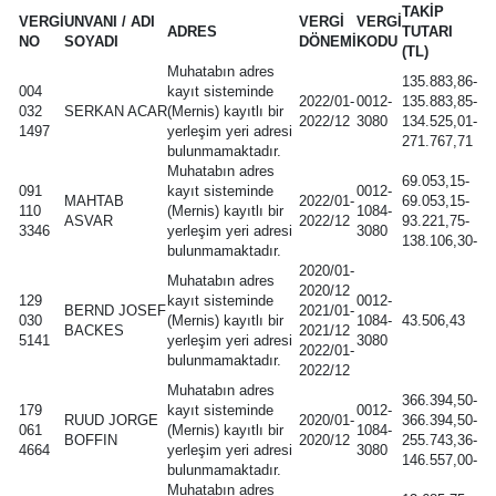
TAKİP
VERGİ
UNVANI / ADI
VERGİ
VERGİ
ADRES
TUTARI
NO
SOYADI
DÖNEMİ
KODU
(TL)
Muhatabın adres
135.883,86-
004
kayıt sisteminde
2022/01-
0012-
135.883,85-
032
SERKAN ACAR
(Mernis) kayıtlı bir
2022/12
3080
134.525,01-
1497
yerleşim yeri adresi
271.767,71
bulunmamaktadır.
Muhatabın adres
69.053,15-
091
kayıt sisteminde
0012-
MAHTAB
2022/01-
69.053,15-
110
(Mernis) kayıtlı bir
1084-
ASVAR
2022/12
93.221,75-
3346
yerleşim yeri adresi
3080
138.106,30-
bulunmamaktadır.
2020/01-
Muhatabın adres
2020/12
129
kayıt sisteminde
0012-
BERND JOSEF
2021/01-
030
(Mernis) kayıtlı bir
1084-
43.506,43
BACKES
2021/12
5141
yerleşim yeri adresi
3080
2022/01-
bulunmamaktadır.
2022/12
Muhatabın adres
366.394,50-
179
kayıt sisteminde
0012-
RUUD JORGE
2020/01-
366.394,50-
061
(Mernis) kayıtlı bir
1084-
BOFFIN
2020/12
255.743,36-
4664
yerleşim yeri adresi
3080
146.557,00-
bulunmamaktadır.
Muhatabın adres