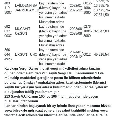
13.685,75-
483
kayıt sisteminde
0012-
LAİLOENNİSA
2022/01-
13.685,75-
119
(Mernis) kayıtlı bir
1084-
JARMOHAMED
2022/12
18.475,76-
8007
yerleşim yeri adresi
3080
27.371,50-
bulunmamaktadır.
Muhatabın adres
692
kayıt sisteminde
9276-
MÜCAHİT
2023/08-
037
(Mernis) kayıtlı bir
1084-
32.647,03
ÖZGÜN
2023/08
0037
yerleşim yeri adresi
3080
bulunmamaktadır.
Muhatabın adres
866
kayıt sisteminde
2024/01-
044
ERGUN TUNÇ
(Mernis) kayıtlı bir
0012
49.216,54
2024/12
4926
yerleşim yeri adresi
bulunmamaktadır.
Kalekapı Vergi Dairesi'ne ait vergi mükellefleri adına tanzim
olunan ödeme emirleri 213 sayılı Vergi Usul Kanununun 93 ve
müteakip maddeleri gereğince posta ile bilinen adreslerinde
bulunamadığından / muhatabın adres kayıt sisteminde (Mernis)
kayıtlı bir yerleşim yeri adresi bulunmadığından / adresi yetersiz
olduğundan tebliğ yapılamamıştır.
213 Sayılı V.U.K. nun 105. ve 106 ' ncı maddelerinde geçen
hususlar ihtar olunur.
İlan tarihinden başlayarak bir ay içinde ilanı yapan makama bizzat
veya bilvekale müracaat etmeleri veyahut taahhütlü mektup veya
telgrafla açık adreslerini bildirmeleri halinde kendilerine süre ile