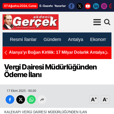
07 Ağustos 2026, Cuma
E-Gazete
Yazarlar
Resmi İlanlar
Gündem
Antalya
Ekonomi
da
Alanya'yı Boğan Kirlilik: 17 Milyar Dolarlık Antalya
1
Turizmine Plastik Darbesi
K
Vergi Dairesi Müdürlüğünden
Ödeme İlanı
17 Ekim 2025 - 00.00
+
-
A
A
KALEKAPI VERGİ DAİRESİ MÜDÜRLÜĞÜ'NDEN İLAN