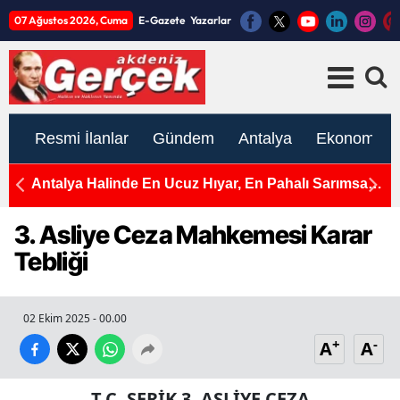
07 Ağustos 2026, Cuma
E-Gazete
Yazarlar
Resmi İlanlar
Gündem
Antalya
Ekonomi
e
Antalya Halinde En Ucuz Hıyar, En Pahalı Sarımsak
A
ve Yeşil Soğan
Ç
3. Asliye Ceza Mahkemesi Karar
Tebliği
02 Ekim 2025 - 00.00
+
-
A
A
T.C. SERİK 3. ASLİYE CEZA