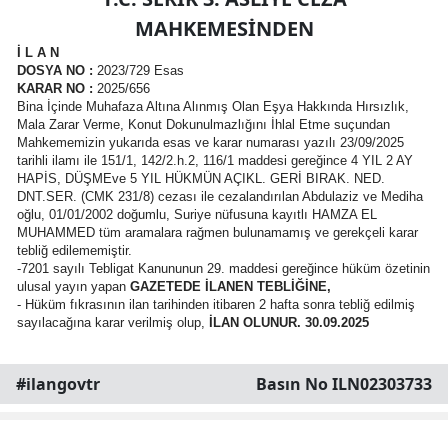
MAHKEMESİNDEN
İ L A N
DOSYA NO
:
2023/729 Esas
KARAR NO
:
2025/656
Bina İçinde Muhafaza Altına Alınmış Olan Eşya Hakkında Hırsızlık,
Mala Zarar Verme, Konut Dokunulmazlığını İhlal Etme suçundan
Mahkememizin yukarıda esas ve karar numarası yazılı 23/09/2025
tarihli ilamı ile 151/1, 142/2.h.2, 116/1 maddesi gereğince 4 YIL 2 AY
HAPİS, DÜŞMEve 5 YIL HÜKMÜN AÇIKL. GERİ BIRAK. NED.
DNT.SER. (CMK 231/8) cezası ile cezalandırılan Abdulaziz ve Mediha
oğlu, 01/01/2002 doğumlu, Suriye nüfusuna kayıtlı HAMZA EL
MUHAMMED tüm aramalara rağmen bulunamamış ve gerekçeli karar
tebliğ edilememiştir.
-7201 sayılı Tebligat Kanununun 29. maddesi gereğince hüküm özetinin
ulusal yayın yapan
GAZETEDE İLANEN TEBLİĞİNE,
- Hüküm fıkrasının ilan tarihinden itibaren 2 hafta sonra tebliğ edilmiş
sayılacağına karar verilmiş olup,
İLAN OLUNUR. 30.09.2025
#ilangovtr
Basın No ILN02303733