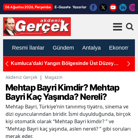
06 Ağustos 2026, Perşembe
E-Gazete
Yazarlar
Resmi İlanlar
Gündem
Antalya
Ekonomi
Kumluca'daki Yangın Bölgesinde Üst Düzey
Dö
İnceleme!
Ya
Akdeniz Gerçek
|
Magazin
Mehtap Bayri Kimdir? Mehtap
Bayri Kaç Yaşında? Nereli?
Mehtap Bayri, Türkiye’nin tanınmış tiyatro, sinema ve
dizi oyuncularından biridir. İsmi duyulduğunda, birçok
kişi otomatik olarak “Mehtap Bayri kimdir? ” ve
“Mehtap Bayri kaç yaşında, aslen nereli? ” gibi soruları
merak eder.